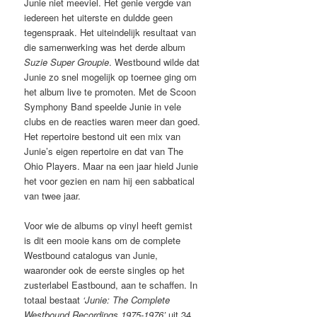
Junie niet meeviel. Het genie vergde van
iedereen het uiterste en duldde geen
tegenspraak. Het uiteindelijk resultaat van
die samenwerking was het derde album
Suzie Super Groupie
. Westbound wilde dat
Junie zo snel mogelijk op toernee ging om
het album live te promoten. Met de Scoon
Symphony Band speelde Junie in vele
clubs en de reacties waren meer dan goed.
Het repertoire bestond uit een mix van
Junie’s eigen repertoire en dat van The
Ohio Players. Maar na een jaar hield Junie
het voor gezien en nam hij een sabbatical
van twee jaar.
Voor wie de albums op vinyl heeft gemist
is dit een mooie kans om de complete
Westbound catalogus van Junie,
waaronder ook de eerste singles op het
zusterlabel Eastbound, aan te schaffen. In
totaal bestaat
‘Junie: The Complete
Westbound Recordings 1975-1976’
uit 34