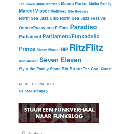
Maceo Parker
Malka Family
Joe Bowie
Junie Morrison
Marcel Visser
Melkweg
Nile Rodgers
North Sea Jazz Club
North Sea Jazz Festival
Paradiso
OctavePussy
P-Funk
OOR
Parliament/Funkadelic
Parliament
RitzFlitz
Prince
RIP
Rickey Vincent
Seven Eleven
Rob Manzoli
Sly Stone
Sly & the Family Stone
The Cool Quest
ARCHIEF FUNK BLOG
Ga naar archief >
Z