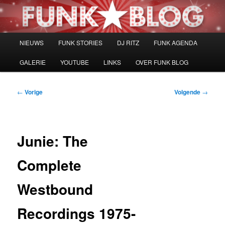
Spring
naar
de
primaire
Hoofdmenu
NIEUWS
FUNK STORIES
DJ RITZ
FUNK AGENDA
inhoud
GALERIE
YOUTUBE
LINKS
OVER FUNK BLOG
Bericht
←
Vorige
Volgende
→
navigatie
Junie: The
Complete
Westbound
Recordings 1975-