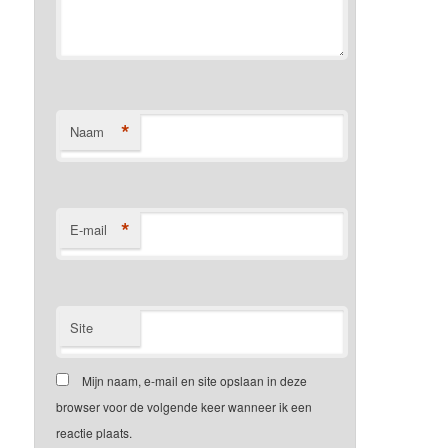
*
Naam
*
E-mail
Site
Mijn naam, e-mail en site opslaan in deze
browser voor de volgende keer wanneer ik een
reactie plaats.