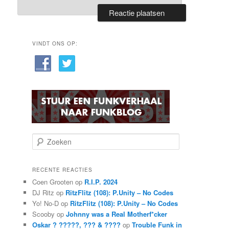
VINDT ONS OP:
Z
o
e
k
RECENTE REACTIES
e
Coen Grooten
op
R.I.P. 2024
n
DJ Ritz
op
RitzFlitz (108): P.Unity – No Codes
Yo! No-D
op
RitzFlitz (108): P.Unity – No Codes
Scooby
op
Johnny was a Real Motherf*cker
Oskar ? ?????, ??? & ????
op
Trouble Funk in