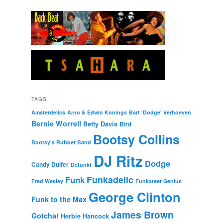
TAGS
Amsterdelics
Arno & Edwin Konings
Bart 'Dodge' Verhoeven
Bernie Worrell
Betty Davis
Bird
Bootsy Collins
Bootsy's Rubber Band
DJ Ritz
Dodge
Candy Dulfer
Defunkt
Funkadelic
Funk
Fred Wesley
Funkateer Genius
George Clinton
Funk to the Max
James Brown
Gotcha!
Herbie Hancock