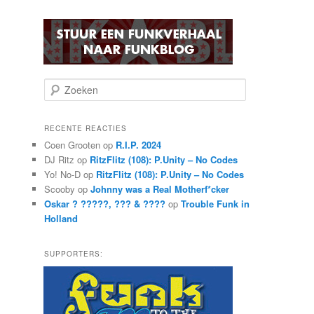
Z
o
e
k
RECENTE REACTIES
e
Coen Grooten
op
R.I.P. 2024
n
DJ Ritz
op
RitzFlitz (108): P.Unity – No Codes
Yo! No-D
op
RitzFlitz (108): P.Unity – No Codes
Scooby
op
Johnny was a Real Motherf*cker
Oskar ? ?????, ??? & ????
op
Trouble Funk in
Holland
SUPPORTERS: