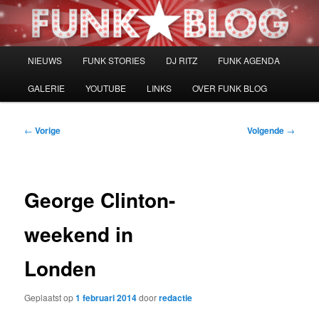
Spring
naar
de
primaire
Hoofdmenu
NIEUWS
FUNK STORIES
DJ RITZ
FUNK AGENDA
inhoud
GALERIE
YOUTUBE
LINKS
OVER FUNK BLOG
Bericht
←
Vorige
Volgende
→
navigatie
George Clinton-
weekend in
Londen
Geplaatst op
1 februari 2014
door
redactie