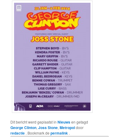
Dit bericht werd geplaatst in
Nieuws
en getagd
George Clinton
,
Joss Stone
,
Metropol
door
redactie
. Bookmark de
permalink
.