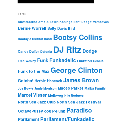
TAGS
Amsterdelics
Arno & Edwin Konings
Bart 'Dodge' Verhoeven
Bernie Worrell
Betty Davis
Bird
Bootsy Collins
Bootsy's Rubber Band
DJ Ritz
Dodge
Candy Dulfer
Defunkt
Funkadelic
Funk
Fred Wesley
Funkateer Genius
George Clinton
Funk to the Max
James Brown
Gotcha!
Herbie Hancock
Maceo Parker
Malka Family
Joe Bowie
Junie Morrison
Marcel Visser
Melkweg
Nile Rodgers
North Sea Jazz Club
North Sea Jazz Festival
Paradiso
OctavePussy
P-Funk
OOR
Parliament/Funkadelic
Parliament