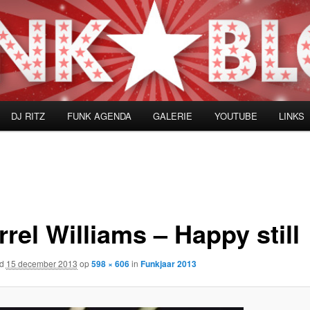
DJ RITZ
FUNK AGENDA
GALERIE
YOUTUBE
LINKS
rel Williams – Happy still
rd
15 december 2013
op
598 × 606
in
Funkjaar 2013