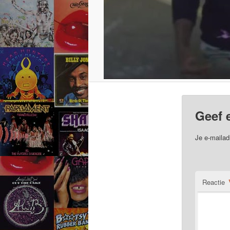
Geef 
Je e-mailad
Reactie