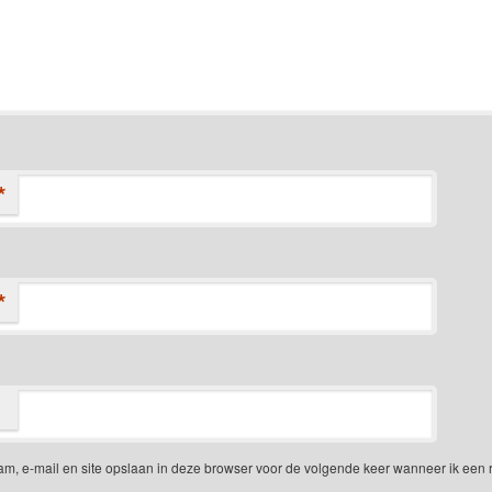
*
*
am, e-mail en site opslaan in deze browser voor de volgende keer wanneer ik een 