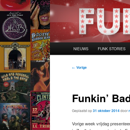
Spring
naar
de
primaire
inhoud
Hoofdmenu
NIEUWS
FUNK STORIES
Bericht
←
Vorige
navigatie
Funkin’ Ba
Geplaatst op
31 oktober 2014
door
Vorige week vrijdag presente