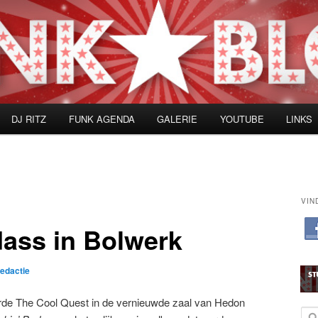
DJ RITZ
FUNK AGENDA
GALERIE
YOUTUBE
LINKS
VIN
dass in Bolwerk
redactie
erde The Cool Quest in de vernieuwde zaal van Hedon
Z