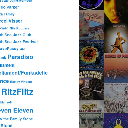
 Bowie
Junie Morrison
eo Parker
ka Family
cel Visser
kweg
Nile Rodgers
th Sea Jazz Club
th Sea Jazz Festival
tavePussy
OOR
Paradiso
unk
liament
rliament/Funkadelic
ince
Rickey Vincent
RitzFlitz
P
Manzoli
ven Eleven
 & the Family Stone
 Stone