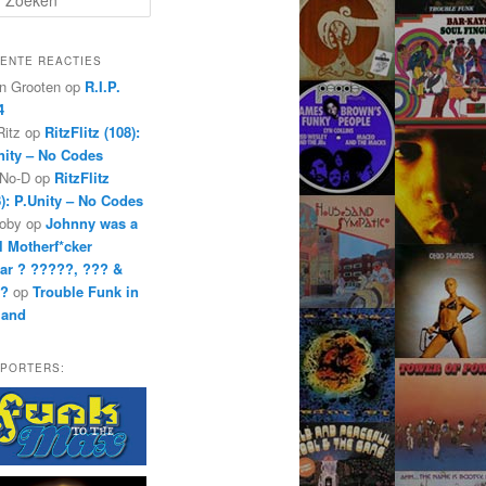
ENTE REACTIES
n Grooten
op
R.I.P.
4
Ritz
op
RitzFlitz (108):
nity – No Codes
 No-D
op
RitzFlitz
8): P.Unity – No Codes
oby
op
Johnny was a
l Motherf*cker
ar ? ?????, ??? &
??
op
Trouble Funk in
land
PORTERS: