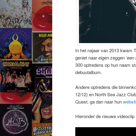
In het najaar van 2013 kwam T
geniet naar eigen zeggen
‘een 
300 optredens op hun naam sta
debuutalbum.
Andere optredens die binnenko
12/12) en North Sea Jazz Club
Quest, ga dan naar hun
websit
Hieronder de nieuwe videoclip 