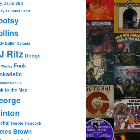
ty Davis
Bird
tsy's Rubber Band
ootsy
llins
dy Dulfer
Defunkt
J Ritz
Dodge
Funk
 Wesley
nkadelic
ateer Genius
k to the Max
eorge
linton
cha!
Herbie Hancock
mes Brown