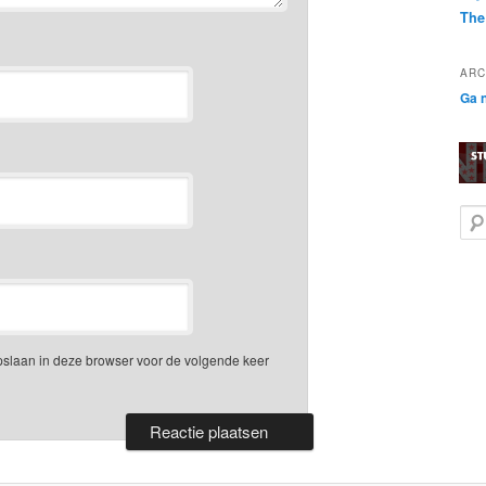
The
ARC
Ga n
Z
o
e
k
e
n
opslaan in deze browser voor de volgende keer