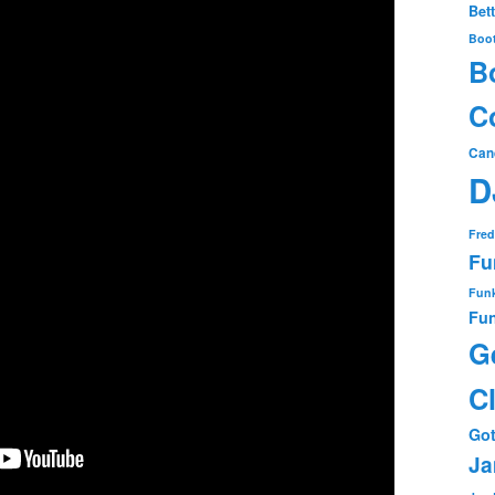
Bet
Boo
B
Co
Can
D
Fred
Fu
Funk
Fun
G
C
Got
Ja