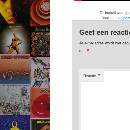
Dit bericht werd ge
. Bookmark de
per
Geef een reacti
Je e-mailadres wordt niet gepu
*
met
*
Reactie