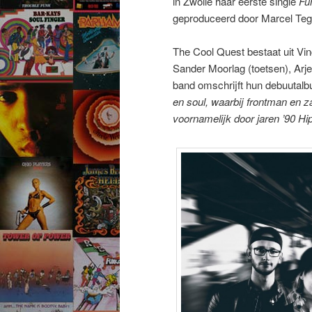
in Zwolle haar eerste single
Fu
geproduceerd door Marcel Tege
The Cool Quest bestaat uit Vi
Sander Moorlag (toetsen), Arje
band omschrijft hun debuutal
en soul, waarbij frontman en 
voornamelijk door jaren ’90 Hip