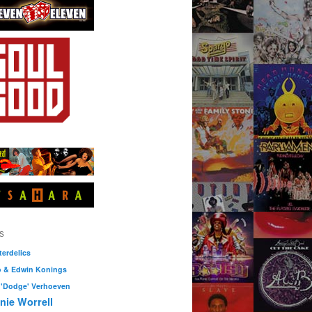
S
erdelics
o & Edwin Konings
 'Dodge' Verhoeven
nie Worrell