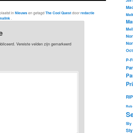
Joe
Mac
plaatst in
Nieuws
en getagd
The Cool Quest
door
redactie
Mal
malink
.
Mar
Mel
e
Nor
Nor
bliceerd.
Vereiste velden zijn gemarkeerd
Oc
P-F
Par
Pa
Pr
RI
Rob 
Se
Sly
Sly