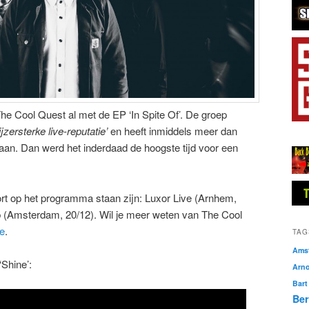
he Cool Quest al met de EP ‘In Spite Of’. De groep
ijzersterke live-reputatie’
en heeft inmiddels meer dan
an. Dan werd het inderdaad de hoogste tijd voor een
rt op het programma staan zijn: Luxor Live (Arnhem,
 (Amsterdam, 20/12). Wil je meer weten van The Cool
e
.
TAG
Amst
‘Shine’:
Arn
Bart
Ber