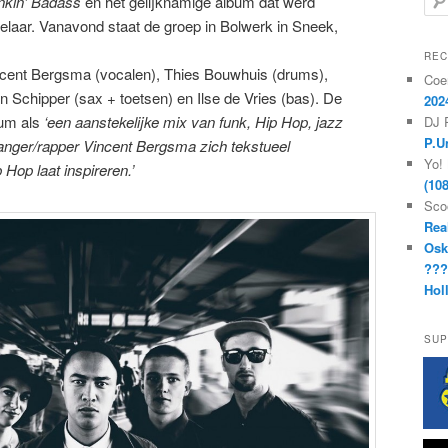
nkin’ Badass
en het gelijknamige album dat werd
o
laar. Vanavond staat de groep in Bolwerk in Sneek,
e
k
REC
e
ncent Bergsma (vocalen), Thies Bouwhuis (drums),
Coe
n
n Schipper (sax + toetsen) en Ilse de Vries (bas). De
202
bum als
‘een aanstekelijke mix van funk, Hip Hop, jazz
DJ 
P.U
zanger/rapper Vincent Bergsma zich tekstueel
Yo!
 Hop laat inspireren.’
(10
Sco
Rea
Osk
??
Hol
SUP