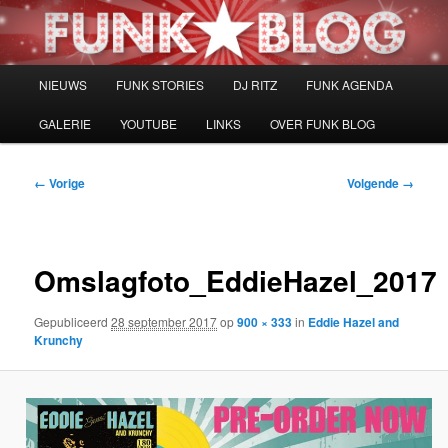
Spring
naar
de
primaire
Hoofdmenu
NIEUWS
FUNK STORIES
DJ RITZ
FUNK AGENDA
inhoud
GALERIE
YOUTUBE
LINKS
OVER FUNK BLOG
Afbeeldingsnavigatie
← Vorige
Volgende →
Omslagfoto_EddieHazel_2017
Gepubliceerd
28 september 2017
op
900 × 333
in
Eddie Hazel and
Krunchy