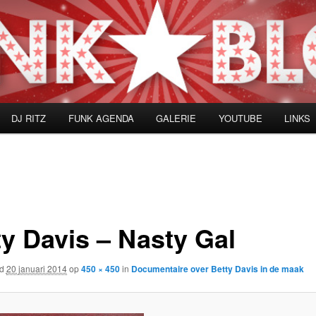
DJ RITZ
FUNK AGENDA
GALERIE
YOUTUBE
LINKS
ty Davis – Nasty Gal
rd
20 januari 2014
op
450 × 450
in
Documentaire over Betty Davis in de maak