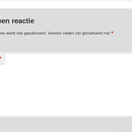
een reactie
*
res wordt niet gepubliceerd.
Vereiste velden zijn gemarkeerd met
*