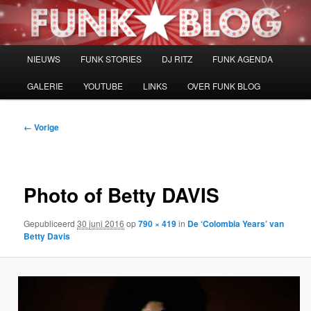
Spring
naar
de
primaire
Hoofdmenu
NIEUWS
FUNK STORIES
DJ RITZ
FUNK AGENDA
inhoud
GALERIE
YOUTUBE
LINKS
OVER FUNK BLOG
Afbeeldingsnavigatie
← Vorige
Photo of Betty DAVIS
Gepubliceerd
30 juni 2016
op
790 × 419
in
De ‘Colombia Years’ van
Betty Davis