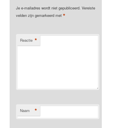
Je e-mailadres wordt niet gepubliceerd.
Vereiste
*
velden zijn gemarkeerd met
*
Reactie
*
Naam