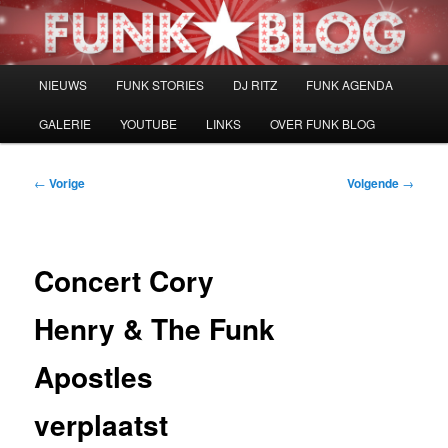
Spring
naar
de
primaire
Hoofdmenu
NIEUWS
FUNK STORIES
DJ RITZ
FUNK AGENDA
inhoud
GALERIE
YOUTUBE
LINKS
OVER FUNK BLOG
Bericht
←
Vorige
Volgende
→
navigatie
Concert Cory
Henry & The Funk
Apostles
verplaatst