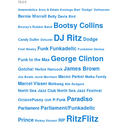
TAGS
Amsterdelics
Arno & Edwin Konings
Bart 'Dodge' Verhoeven
Bernie Worrell
Betty Davis
Bird
Bootsy Collins
Bootsy's Rubber Band
DJ Ritz
Dodge
Candy Dulfer
Defunkt
Funkadelic
Funk
Fred Wesley
Funkateer Genius
George Clinton
Funk to the Max
James Brown
Gotcha!
Herbie Hancock
Maceo Parker
Malka Family
Joe Bowie
Junie Morrison
Marcel Visser
Melkweg
Nile Rodgers
North Sea Jazz Club
North Sea Jazz Festival
Paradiso
OctavePussy
P-Funk
OOR
Parliament/Funkadelic
Parliament
RitzFlitz
Prince
RIP
Rickey Vincent