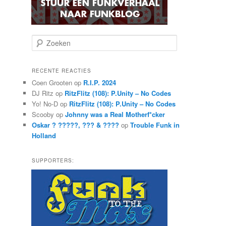
Z
o
e
k
RECENTE REACTIES
e
Coen Grooten
op
R.I.P. 2024
n
DJ Ritz
op
RitzFlitz (108): P.Unity – No Codes
Yo! No-D
op
RitzFlitz (108): P.Unity – No Codes
Scooby
op
Johnny was a Real Motherf*cker
Oskar ? ?????, ??? & ????
op
Trouble Funk in
Holland
SUPPORTERS: