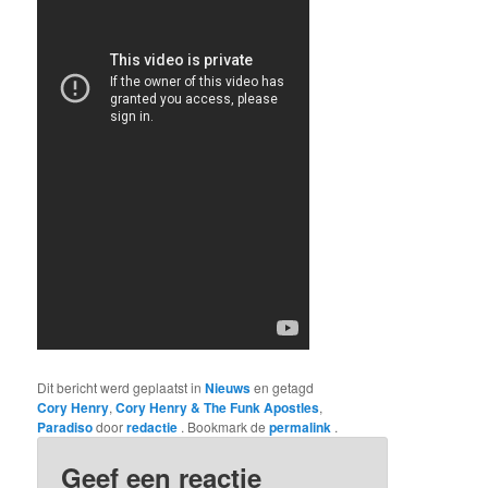
Dit bericht werd geplaatst in
Nieuws
en getagd
Cory Henry
,
Cory Henry & The Funk Apostles
,
Paradiso
door
redactie
. Bookmark de
permalink
.
Geef een reactie