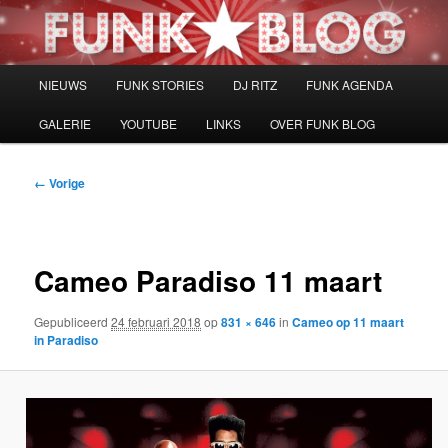
Spring
naar
de
primaire
Hoofdmenu
NIEUWS
FUNK STORIES
DJ RITZ
FUNK AGENDA
inhoud
GALERIE
YOUTUBE
LINKS
OVER FUNK BLOG
Afbeeldingsnavigatie
← Vorige
Cameo Paradiso 11 maart
Gepubliceerd
24 februari 2018
op
831 × 646
in
Cameo op 11 maart
in Paradiso