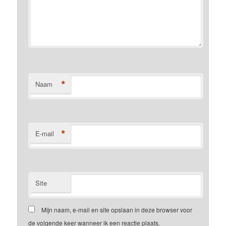
*
Naam
*
E-mail
Site
Mijn naam, e-mail en site opslaan in deze browser voor
de volgende keer wanneer ik een reactie plaats.