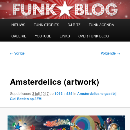
Spring
naar
de
primaire
Hoofdmenu
NIEUWS
FUNK STORIES
DJ RITZ
FUNK AGENDA
inhoud
GALERIE
YOUTUBE
LINKS
OVER FUNK BLOG
Afbeeldingsnavigatie
← Vorige
Volgende →
Amsterdelics (artwork)
Gepubliceerd
3 juli 2017
op
1063 × 535
in
Amsterdelics te gast bij
Giel Beelen op 3FM