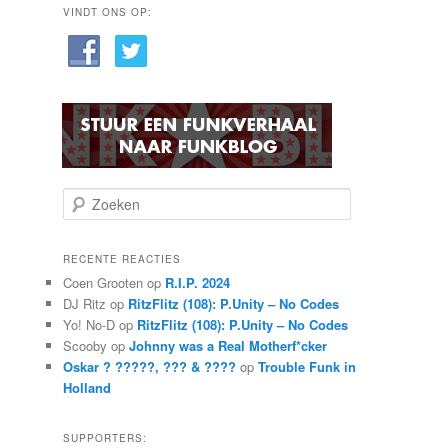
VINDT ONS OP:
Z
o
e
k
RECENTE REACTIES
e
Coen Grooten
op
R.I.P. 2024
n
DJ Ritz
op
RitzFlitz (108): P.Unity – No Codes
Yo! No-D
op
RitzFlitz (108): P.Unity – No Codes
Scooby
op
Johnny was a Real Motherf*cker
Oskar ? ?????, ??? & ????
op
Trouble Funk in
Holland
SUPPORTERS: