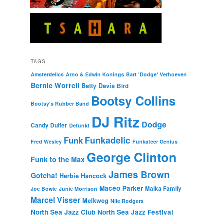
TAGS
Amsterdelics
Arno & Edwin Konings
Bart 'Dodge' Verhoeven
Bernie Worrell
Betty Davis
Bird
Bootsy Collins
Bootsy's Rubber Band
DJ Ritz
Dodge
Candy Dulfer
Defunkt
Funkadelic
Funk
Fred Wesley
Funkateer Genius
George Clinton
Funk to the Max
James Brown
Gotcha!
Herbie Hancock
Maceo Parker
Malka Family
Joe Bowie
Junie Morrison
Marcel Visser
Melkweg
Nile Rodgers
North Sea Jazz Club
North Sea Jazz Festival