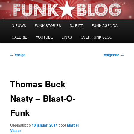
Spring
naar
de
primaire
Hoofdmenu
NIEUWS
FUNK STORIES
DJ RITZ
FUNK AGENDA
inhoud
GALERIE
YOUTUBE
LINKS
OVER FUNK BLOG
Bericht
←
Vorige
Volgende
→
navigatie
Thomas Buck
Nasty – Blast-O-
Funk
Geplaatst op
10 januari 2014
door
Marcel
Visser