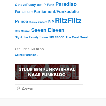
Paradiso
OctavePussy
P-Funk
OOR
Parliament/Funkadelic
Parliament
RitzFlitz
Prince
RIP
Rickey Vincent
Seven Eleven
Rob Manzoli
Sly Stone
Sly & the Family Stone
The Cool Quest
ARCHIEF FUNK BLOG
Ga naar archief >
Z
o
e
k
e