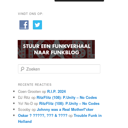
VINDT ONS OP:
Z
o
e
k
RECENTE REACTIES
e
Coen Grooten
op
R.I.P. 2024
n
DJ Ritz
op
RitzFlitz (108): P.Unity – No Codes
Yo! No-D
op
RitzFlitz (108): P.Unity – No Codes
Scooby
op
Johnny was a Real Motherf*cker
Oskar ? ?????, ??? & ????
op
Trouble Funk in
Holland