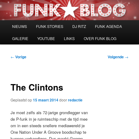
Spring
naar
de
primaire
Hoofdmenu
NIEUWS
FUNK STORIES
DJ RITZ
FUNK AGENDA
inhoud
GALERIE
YOUTUBE
LINKS
OVER FUNK BLOG
Bericht
←
Vorige
Volgende
→
navigatie
The Clintons
Geplaatst op
15 maart 2014
door
redactie
Je moet zelfs als 72-jarige grondlegger van
de P-funk in je ruimteschip met de tijd mee
om in een steeds snellere mediawereld je
One Nation Under A Groove boodschap te
kunnen verkondigen. Dus maakt George