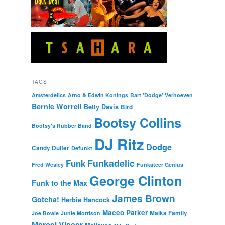
TAGS
Amsterdelics
Arno & Edwin Konings
Bart 'Dodge' Verhoeven
Bernie Worrell
Betty Davis
Bird
Bootsy Collins
Bootsy's Rubber Band
DJ Ritz
Dodge
Candy Dulfer
Defunkt
Funkadelic
Funk
Fred Wesley
Funkateer Genius
George Clinton
Funk to the Max
James Brown
Gotcha!
Herbie Hancock
Maceo Parker
Malka Family
Joe Bowie
Junie Morrison
Marcel Visser