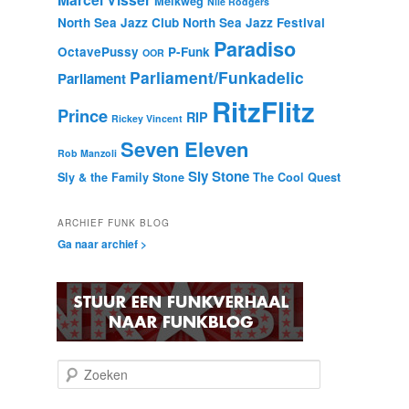
Melkweg
Nile Rodgers
North Sea Jazz Club
North Sea Jazz Festival
Paradiso
OctavePussy
P-Funk
OOR
Parliament/Funkadelic
Parliament
RitzFlitz
Prince
RIP
Rickey Vincent
Seven Eleven
Rob Manzoli
Sly Stone
Sly & the Family Stone
The Cool Quest
ARCHIEF FUNK BLOG
Ga naar archief >
Z
o
e