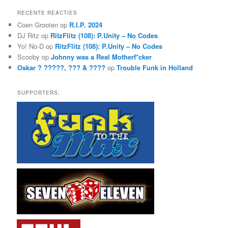
e
k
RECENTE REACTIES
e
Coen Grooten
op
R.I.P. 2024
n
DJ Ritz
op
RitzFlitz (108): P.Unity – No Codes
Yo! No-D
op
RitzFlitz (108): P.Unity – No Codes
Scooby
op
Johnny was a Real Motherf*cker
Oskar ? ?????, ??? & ????
op
Trouble Funk in Holland
SUPPORTERS: