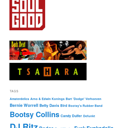
TAGS
Amsterdelics
Arno & Edwin Konings
Bart 'Dodge' Verhoeven
Bernie Worrell
Betty Davis
Bird
Bootsy's Rubber Band
Bootsy Collins
Candy Dulfer
Defunkt
DJ Ritz
Funkadelic
Funk