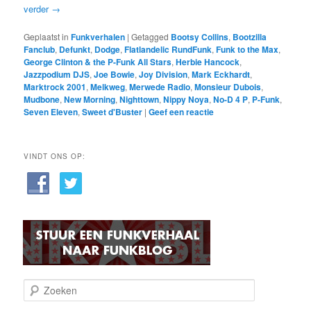
verder
→
Geplaatst in
Funkverhalen
|
Getagged
Bootsy Collins
,
Bootzilla
Fanclub
,
Defunkt
,
Dodge
,
Flatlandelic RundFunk
,
Funk to the Max
,
George Clinton & the P-Funk All Stars
,
Herbie Hancock
,
Jazzpodium DJS
,
Joe Bowie
,
Joy Division
,
Mark Eckhardt
,
Marktrock 2001
,
Melkweg
,
Merwede Radio
,
Monsieur Dubois
,
Mudbone
,
New Morning
,
Nighttown
,
Nippy Noya
,
No-D 4 P
,
P-Funk
,
Seven Eleven
,
Sweet d'Buster
|
Geef een reactie
VINDT ONS OP:
Z
o