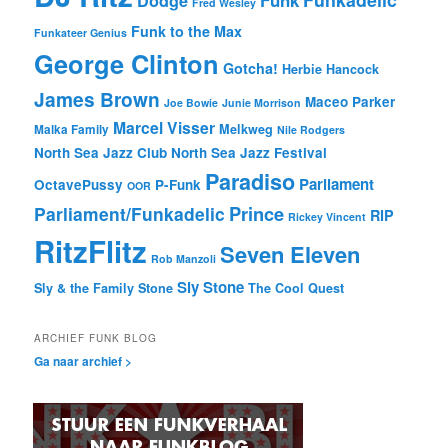
Dodge
Fred Wesley
Funk to the Max
Funkateer Genius
George Clinton
Gotcha!
Herbie Hancock
James Brown
Maceo Parker
Joe Bowie
Junie Morrison
Marcel Visser
Melkweg
Malka Family
Nile Rodgers
North Sea Jazz Club
North Sea Jazz Festival
Paradiso
Parliament
OctavePussy
P-Funk
OOR
Prince
Parliament/Funkadelic
RIP
Rickey Vincent
RitzFlitz
Seven Eleven
Rob Manzoli
Sly Stone
Sly & the Family Stone
The Cool Quest
ARCHIEF FUNK BLOG
Ga naar archief >