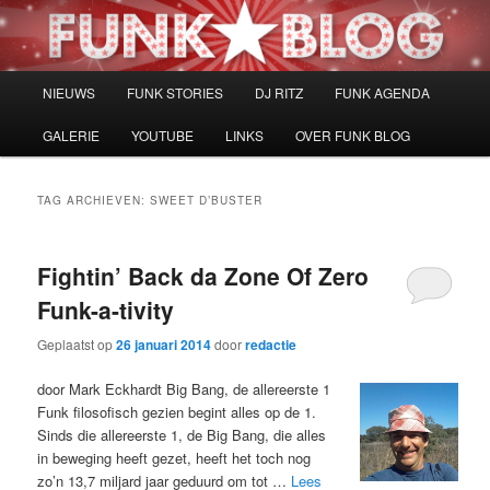
Spring
Spring
naar
naar
de
de
primaire
secundaire
Hoofdmenu
NIEUWS
FUNK STORIES
DJ RITZ
FUNK AGENDA
inhoud
inhoud
GALERIE
YOUTUBE
LINKS
OVER FUNK BLOG
TAG ARCHIEVEN:
SWEET D’BUSTER
Fightin’ Back da Zone Of Zero
Funk-a-tivity
Geplaatst op
26 januari 2014
door
redactie
door Mark Eckhardt Big Bang, de allereerste 1
Funk filosofisch gezien begint alles op de 1.
Sinds die allereerste 1, de Big Bang, die alles
in beweging heeft gezet, heeft het toch nog
zo’n 13,7 miljard jaar geduurd om tot …
Lees