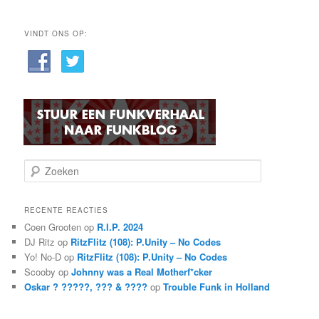
VINDT ONS OP:
Z
o
e
k
RECENTE REACTIES
e
Coen Grooten
op
R.I.P. 2024
n
DJ Ritz
op
RitzFlitz (108): P.Unity – No Codes
Yo! No-D
op
RitzFlitz (108): P.Unity – No Codes
Scooby
op
Johnny was a Real Motherf*cker
Oskar ? ?????, ??? & ????
op
Trouble Funk in Holland