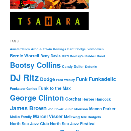
TAGS
Amsterdelics
Arno & Edwin Konings
Bart 'Dodge' Verhoeven
Bernie Worrell
Betty Davis
Bird
Bootsy's Rubber Band
Bootsy Collins
Candy Dulfer
Defunkt
DJ Ritz
Funkadelic
Funk
Dodge
Fred Wesley
Funk to the Max
Funkateer Genius
George Clinton
Gotcha!
Herbie Hancock
James Brown
Maceo Parker
Joe Bowie
Junie Morrison
Marcel Visser
Melkweg
Malka Family
Nile Rodgers
North Sea Jazz Club
North Sea Jazz Festival