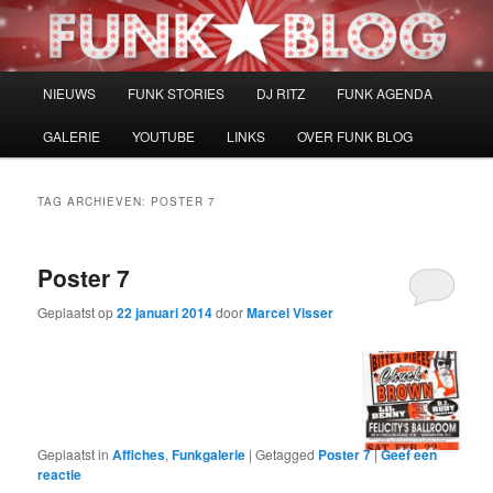
Spring
Spring
naar
naar
de
de
primaire
secundaire
Hoofdmenu
NIEUWS
FUNK STORIES
DJ RITZ
FUNK AGENDA
inhoud
inhoud
GALERIE
YOUTUBE
LINKS
OVER FUNK BLOG
TAG ARCHIEVEN:
POSTER 7
Poster 7
Geplaatst op
22 januari 2014
door
Marcel Visser
Geplaatst in
Affiches
,
Funkgalerie
|
Getagged
Poster 7
|
Geef een
reactie