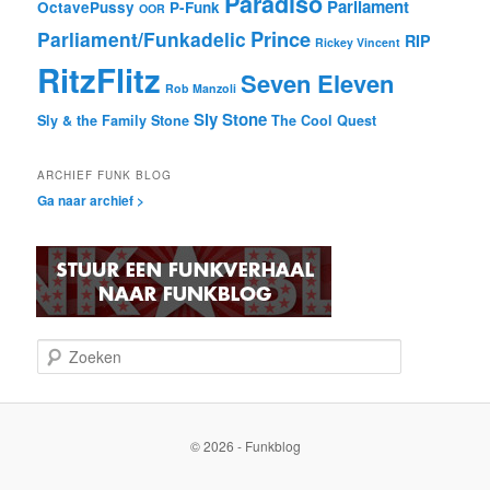
Paradiso
Parliament
OctavePussy
P-Funk
OOR
Prince
Parliament/Funkadelic
RIP
Rickey Vincent
RitzFlitz
Seven Eleven
Rob Manzoli
Sly Stone
Sly & the Family Stone
The Cool Quest
ARCHIEF FUNK BLOG
Ga naar archief >
Z
o
e
k
e
© 2026 - Funkblog
n