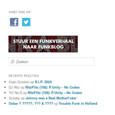
VINDT ONS OP:
Z
o
e
k
RECENTE REACTIES
e
Coen Grooten
op
R.I.P. 2024
n
DJ Ritz
op
RitzFlitz (108): P.Unity – No Codes
Yo! No-D
op
RitzFlitz (108): P.Unity – No Codes
Scooby
op
Johnny was a Real Motherf*cker
Oskar ? ?????, ??? & ????
op
Trouble Funk in Holland