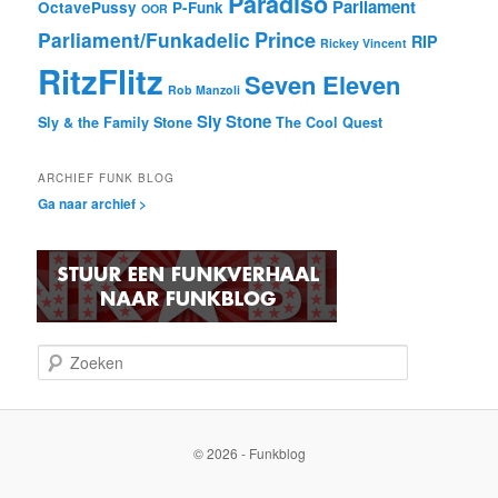
Paradiso
Parliament
OctavePussy
P-Funk
OOR
Prince
Parliament/Funkadelic
RIP
Rickey Vincent
RitzFlitz
Seven Eleven
Rob Manzoli
Sly Stone
Sly & the Family Stone
The Cool Quest
ARCHIEF FUNK BLOG
Ga naar archief >
Z
o
e
k
e
© 2026 - Funkblog
n