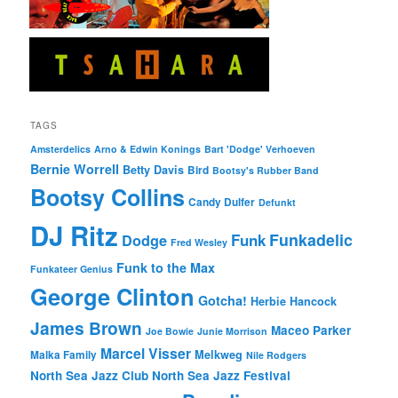
TAGS
Amsterdelics
Arno & Edwin Konings
Bart 'Dodge' Verhoeven
Bernie Worrell
Betty Davis
Bird
Bootsy's Rubber Band
Bootsy Collins
Candy Dulfer
Defunkt
DJ Ritz
Funkadelic
Funk
Dodge
Fred Wesley
Funk to the Max
Funkateer Genius
George Clinton
Gotcha!
Herbie Hancock
James Brown
Maceo Parker
Joe Bowie
Junie Morrison
Marcel Visser
Melkweg
Malka Family
Nile Rodgers
North Sea Jazz Club
North Sea Jazz Festival