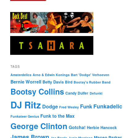
TAGS
Amsterdelics
Arno & Edwin Konings
Bart 'Dodge' Verhoeven
Bernie Worrell
Betty Davis
Bird
Bootsy's Rubber Band
Bootsy Collins
Candy Dulfer
Defunkt
DJ Ritz
Funkadelic
Funk
Dodge
Fred Wesley
Funk to the Max
Funkateer Genius
George Clinton
Gotcha!
Herbie Hancock
James Brown
Maceo Parker
Joe Bowie
Junie Morrison