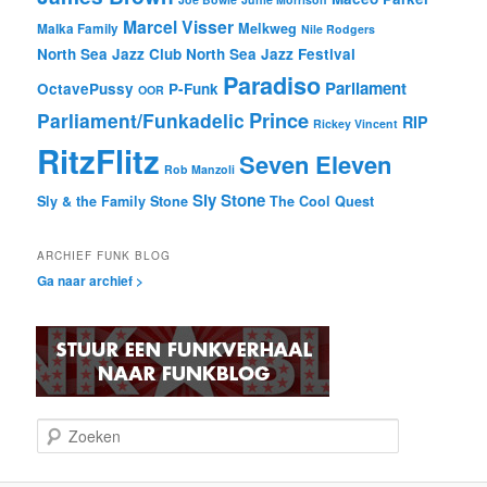
Marcel Visser
Melkweg
Malka Family
Nile Rodgers
North Sea Jazz Club
North Sea Jazz Festival
Paradiso
Parliament
OctavePussy
P-Funk
OOR
Prince
Parliament/Funkadelic
RIP
Rickey Vincent
RitzFlitz
Seven Eleven
Rob Manzoli
Sly Stone
Sly & the Family Stone
The Cool Quest
ARCHIEF FUNK BLOG
Ga naar archief >
Z
o
e