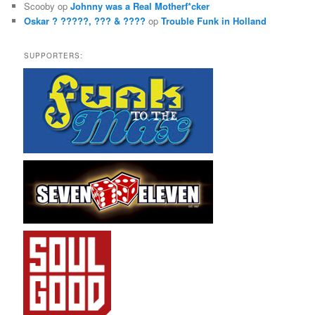
Scooby
op
Johnny was a Real Motherf*cker
Oskar ? ?????, ??? & ????
op
Trouble Funk in Holland
SUPPORTERS: