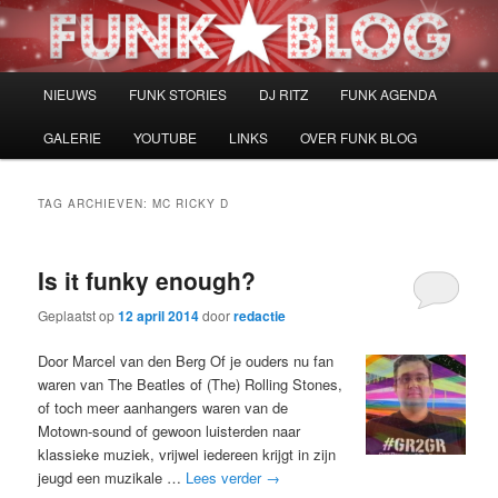
Spring
Spring
naar
naar
de
de
primaire
secundaire
Hoofdmenu
NIEUWS
FUNK STORIES
DJ RITZ
FUNK AGENDA
inhoud
inhoud
GALERIE
YOUTUBE
LINKS
OVER FUNK BLOG
TAG ARCHIEVEN:
MC RICKY D
Is it funky enough?
Geplaatst op
12 april 2014
door
redactie
Door Marcel van den Berg Of je ouders nu fan
waren van The Beatles of (The) Rolling Stones,
of toch meer aanhangers waren van de
Motown-sound of gewoon luisterden naar
klassieke muziek, vrijwel iedereen krijgt in zijn
jeugd een muzikale …
Lees verder
→