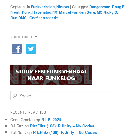
Geplaatst in
Funkverhalen
,
Nieuws
|
Getagged
Dangerzone
,
Doug E.
Fresh
,
Funk
,
Havenstad.FM
,
Marcel van den Berg
,
MC Ricky D
,
Run DMC
|
Geef een reactie
VINDT ONS OP:
Z
o
e
k
RECENTE REACTIES
e
Coen Grooten
op
R.I.P. 2024
n
DJ Ritz
op
RitzFlitz (108): P.Unity – No Codes
Yo! No-D
op
RitzFlitz (108): P.Unity – No Codes