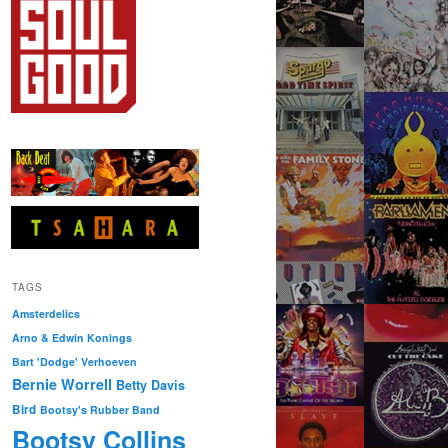
TAGS
Amsterdelics
Arno & Edwin Konings
Bart 'Dodge' Verhoeven
Bernie Worrell
Betty Davis
Bird
Bootsy's Rubber Band
Bootsy Collins