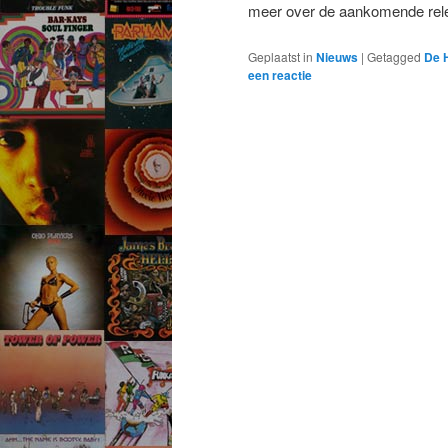
meer over de aankomende re
Geplaatst in
Nieuws
|
Getagged
De 
een reactie