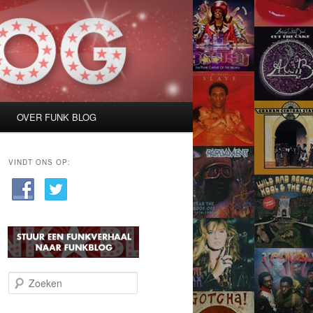
OVER FUNK BLOG
VINDT ONS OP:
Z
o
e