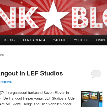
DJ RITZ
FUNK AGENDA
GALERIE
YOUTUBE
LINKS
DEN
ngout in LEF Studios
r
redactie
(7/11) organiseert funkband Seven Eleven in
 De Hangout Helper vanuit LEF Studios in Uden
Are MC, Jewl, Dodge and Dice vertellen onder