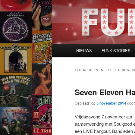
Spring
Spring
naar
naar
de
de
primaire
secundaire
inhoud
inhoud
Hoofdmenu
NIEUWS
FUNK STORIES
TAG ARCHIEVEN:
LEF STUDIOS U
Seven Eleven Ha
Geplaatst op
5 november 2014
doo
Vrijdagavond 7 november a.s. 
samenwerking met Soulgood en
een LIVE hangout. Bandleden 