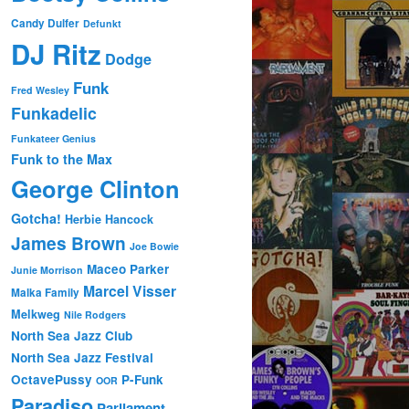
Candy Dulfer
Defunkt
DJ Ritz
Dodge
Funk
Fred Wesley
Funkadelic
Funkateer Genius
Funk to the Max
George Clinton
Gotcha!
Herbie Hancock
James Brown
Joe Bowie
Maceo Parker
Junie Morrison
Marcel Visser
Malka Family
Melkweg
Nile Rodgers
North Sea Jazz Club
North Sea Jazz Festival
OctavePussy
P-Funk
OOR
Paradiso
Parliament