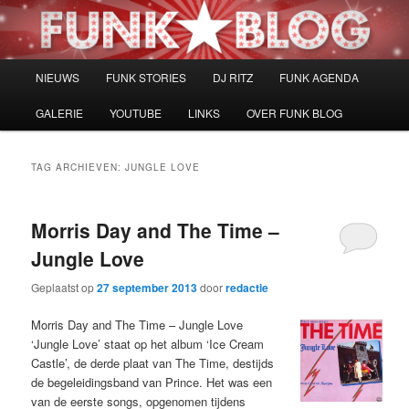
Spring
Spring
naar
naar
de
de
primaire
secundaire
Hoofdmenu
NIEUWS
FUNK STORIES
DJ RITZ
FUNK AGENDA
inhoud
inhoud
GALERIE
YOUTUBE
LINKS
OVER FUNK BLOG
TAG ARCHIEVEN:
JUNGLE LOVE
Morris Day and The Time –
Jungle Love
Geplaatst op
27 september 2013
door
redactie
Morris Day and The Time – Jungle Love
‘Jungle Love’ staat op het album ‘Ice Cream
Castle’, de derde plaat van The Time, destijds
de begeleidingsband van Prince. Het was een
van de eerste songs, opgenomen tijdens