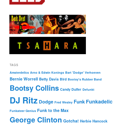
TAGS
Amsterdelics
Arno & Edwin Konings
Bart 'Dodge' Verhoeven
Bernie Worrell
Betty Davis
Bird
Bootsy's Rubber Band
Bootsy Collins
Candy Dulfer
Defunkt
DJ Ritz
Funkadelic
Funk
Dodge
Fred Wesley
Funk to the Max
Funkateer Genius
George Clinton
Gotcha!
Herbie Hancock