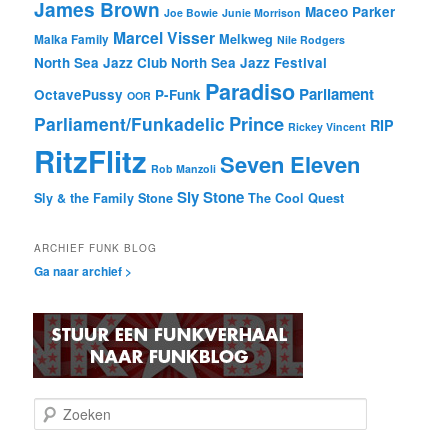
James Brown
Maceo Parker
Joe Bowie
Junie Morrison
Marcel Visser
Melkweg
Malka Family
Nile Rodgers
North Sea Jazz Club
North Sea Jazz Festival
Paradiso
Parliament
OctavePussy
P-Funk
OOR
Prince
Parliament/Funkadelic
RIP
Rickey Vincent
RitzFlitz
Seven Eleven
Rob Manzoli
Sly Stone
Sly & the Family Stone
The Cool Quest
ARCHIEF FUNK BLOG
Ga naar archief >
Z
o
e