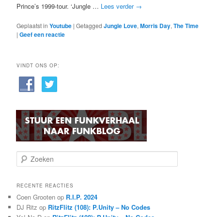
Prince’s 1999-tour. ‘Jungle …
Lees verder
→
Geplaatst in
Youtube
|
Getagged
Jungle Love
,
Morris Day
,
The Time
|
Geef een reactie
VINDT ONS OP:
Z
o
e
k
RECENTE REACTIES
e
Coen Grooten
op
R.I.P. 2024
n
DJ Ritz
op
RitzFlitz (108): P.Unity – No Codes