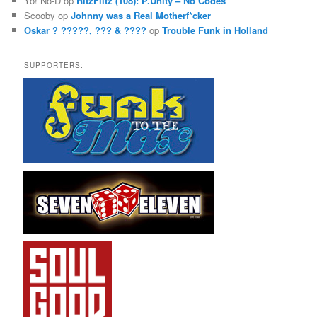
Yo! No-D
op
RitzFlitz (108): P.Unity – No Codes
Scooby
op
Johnny was a Real Motherf*cker
Oskar ? ?????, ??? & ????
op
Trouble Funk in Holland
SUPPORTERS: