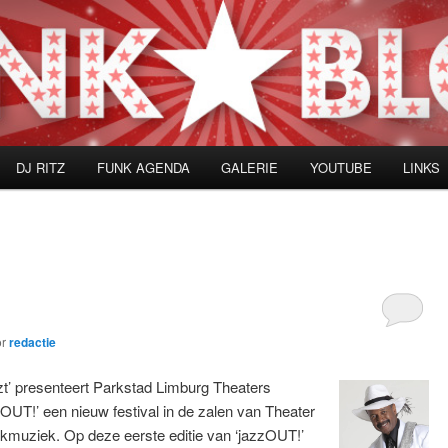
DJ RITZ
FUNK AGENDA
GALERIE
YOUTUBE
LINKS
or
redactie
zzt’ presenteert Parkstad Limburg Theaters
UT!’ een nieuw festival in de zalen van Theater
nkmuziek. Op deze eerste editie van ‘jazzOUT!’