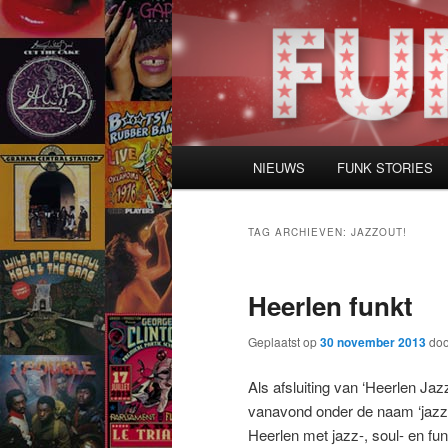
Spring
Spring
naar
naar
de
de
primaire
secundaire
inhoud
inhoud
Hoofdmenu
NIEUWS
FUNK STORIES
TAG ARCHIEVEN:
JAZZOUT!
Heerlen funkt
Geplaatst op
30 november 2013
do
Als afsluiting van ‘Heerlen Ja
vanavond onder de naam ‘jazzO
Heerlen met jazz-, soul- en fu