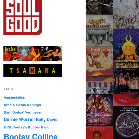
TAGS
Amsterdelics
Arno & Edwin Konings
Bart 'Dodge' Verhoeven
Bernie Worrell
Betty Davis
Bird
Bootsy's Rubber Band
Bootsy Collins