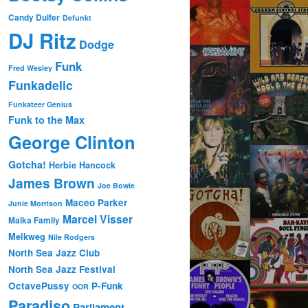
Candy Dulfer
Defunkt
DJ Ritz
Dodge
Funk
Fred Wesley
Funkadelic
Funkateer Genius
Funk to the Max
George Clinton
Gotcha!
Herbie Hancock
James Brown
Joe Bowie
Maceo Parker
Junie Morrison
Marcel Visser
Malka Family
Melkweg
Nile Rodgers
North Sea Jazz Club
North Sea Jazz Festival
OctavePussy
P-Funk
OOR
Paradiso
Parliament