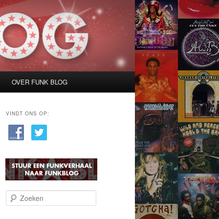
OVER FUNK BLOG
VINDT ONS OP:
Z
o
e