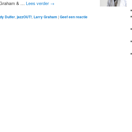
ry Graham & …
Lees verder
→
dy Dulfer
,
jazzOUT!
,
Larry Graham
|
Geef een reactie