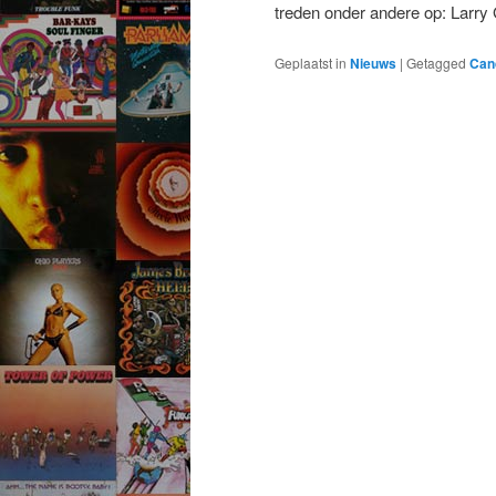
treden onder andere op: Lar
Geplaatst in
Nieuws
|
Getagged
Can