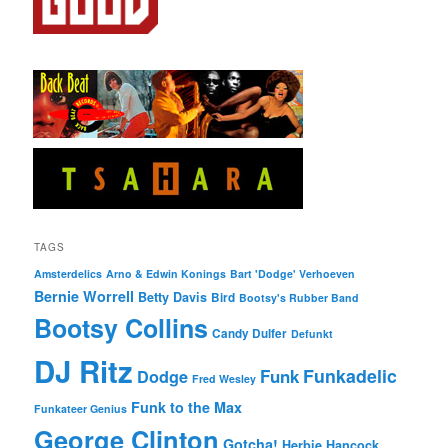
TAGS
Amsterdelics
Arno & Edwin Konings
Bart 'Dodge' Verhoeven
Bernie Worrell
Betty Davis
Bird
Bootsy's Rubber Band
Bootsy Collins
Candy Dulfer
Defunkt
DJ Ritz
Funkadelic
Funk
Dodge
Fred Wesley
Funk to the Max
Funkateer Genius
George Clinton
Gotcha!
Herbie Hancock