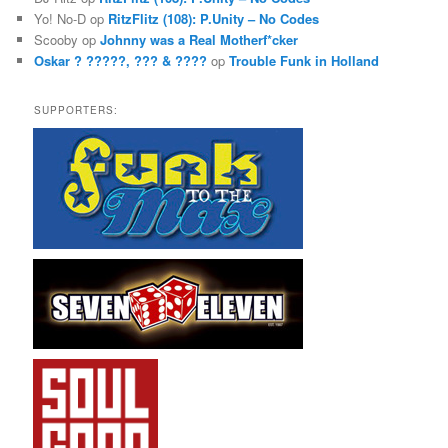
Yo! No-D
op
RitzFlitz (108): P.Unity – No Codes
Scooby
op
Johnny was a Real Motherf*cker
Oskar ? ?????, ??? & ????
op
Trouble Funk in Holland
SUPPORTERS: