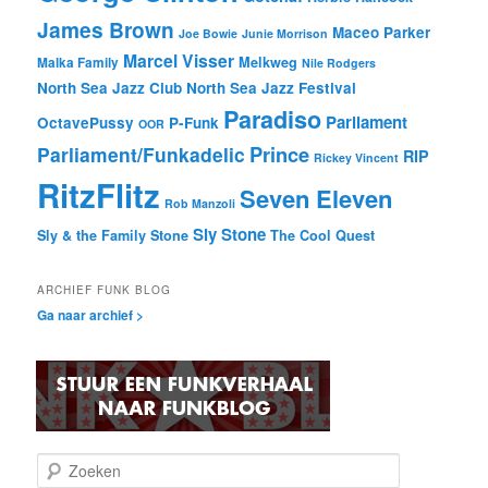
James Brown
Maceo Parker
Joe Bowie
Junie Morrison
Marcel Visser
Melkweg
Malka Family
Nile Rodgers
North Sea Jazz Club
North Sea Jazz Festival
Paradiso
Parliament
OctavePussy
P-Funk
OOR
Prince
Parliament/Funkadelic
RIP
Rickey Vincent
RitzFlitz
Seven Eleven
Rob Manzoli
Sly Stone
Sly & the Family Stone
The Cool Quest
ARCHIEF FUNK BLOG
Ga naar archief >
Z
o