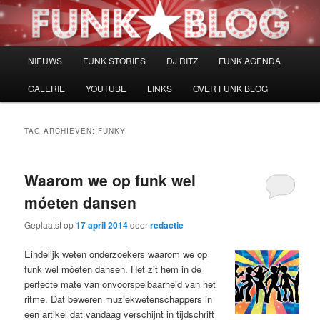
Spring
Spring
naar
naar
de
de
primaire
secundaire
Hoofdmenu
NIEUWS
FUNK STORIES
DJ RITZ
FUNK AGENDA
inhoud
inhoud
GALERIE
YOUTUBE
LINKS
OVER FUNK BLOG
TAG ARCHIEVEN:
FUNKY
Waarom we op funk wel
móeten dansen
Geplaatst op
17 april 2014
door
redactie
Eindelijk weten onderzoekers waarom we op
funk wel móeten dansen. Het zit hem in de
perfecte mate van onvoorspelbaarheid van het
ritme. Dat beweren muziekwetenschappers in
een artikel dat vandaag verschijnt in tijdschrift