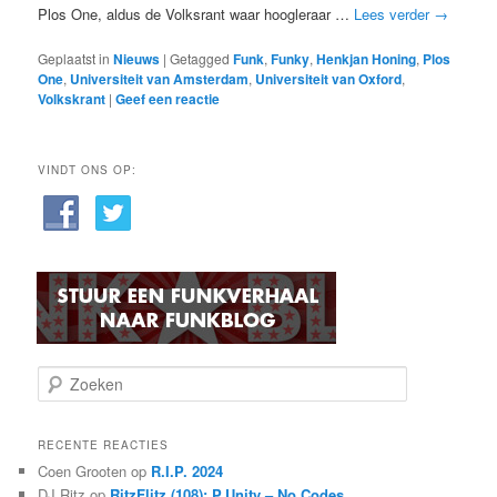
Plos One, aldus de Volksrant waar hoogleraar …
Lees verder
→
Geplaatst in
Nieuws
|
Getagged
Funk
,
Funky
,
Henkjan Honing
,
Plos
One
,
Universiteit van Amsterdam
,
Universiteit van Oxford
,
Volkskrant
|
Geef een reactie
VINDT ONS OP:
Z
o
e
k
RECENTE REACTIES
e
Coen Grooten
op
R.I.P. 2024
n
DJ Ritz
op
RitzFlitz (108): P.Unity – No Codes