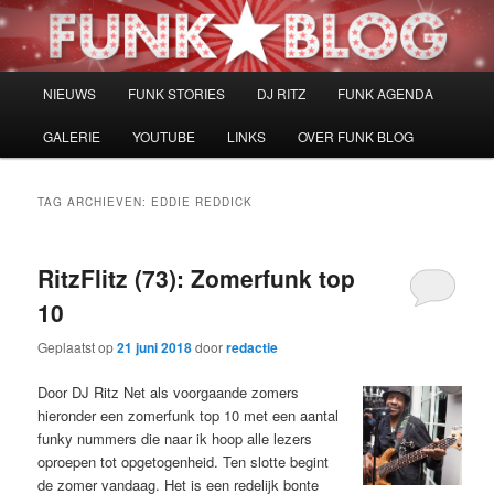
Spring
Spring
naar
naar
de
de
primaire
secundaire
Hoofdmenu
NIEUWS
FUNK STORIES
DJ RITZ
FUNK AGENDA
inhoud
inhoud
GALERIE
YOUTUBE
LINKS
OVER FUNK BLOG
TAG ARCHIEVEN:
EDDIE REDDICK
RitzFlitz (73): Zomerfunk top
10
Geplaatst op
21 juni 2018
door
redactie
Door DJ Ritz Net als voorgaande zomers
hieronder een zomerfunk top 10 met een aantal
funky nummers die naar ik hoop alle lezers
oproepen tot opgetogenheid. Ten slotte begint
de zomer vandaag. Het is een redelijk bonte