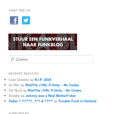
VINDT ONS OP:
Z
o
e
k
RECENTE REACTIES
e
Coen Grooten
op
R.I.P. 2024
n
DJ Ritz
op
RitzFlitz (108): P.Unity – No Codes
Yo! No-D
op
RitzFlitz (108): P.Unity – No Codes
Scooby
op
Johnny was a Real Motherf*cker
Oskar ? ?????, ??? & ????
op
Trouble Funk in Holland
SUPPORTERS: