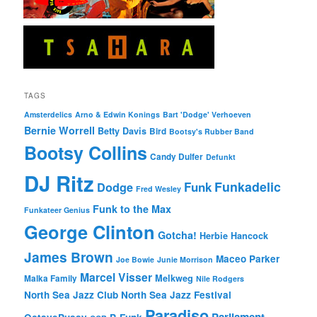
TAGS
Amsterdelics
Arno & Edwin Konings
Bart 'Dodge' Verhoeven
Bernie Worrell
Betty Davis
Bird
Bootsy's Rubber Band
Bootsy Collins
Candy Dulfer
Defunkt
DJ Ritz
Funkadelic
Funk
Dodge
Fred Wesley
Funk to the Max
Funkateer Genius
George Clinton
Gotcha!
Herbie Hancock
James Brown
Maceo Parker
Joe Bowie
Junie Morrison
Marcel Visser
Melkweg
Malka Family
Nile Rodgers
North Sea Jazz Club
North Sea Jazz Festival
Paradiso
Parliament