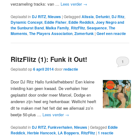
verzameling tracks: van …
Lees verder
→
Geplaatst in
DJ RITZ
,
Nieuws
|
Getagged
Alissia
,
Defunkt
,
DJ Ritz
,
Dynamic Concept
,
Eddie Fisher
,
Eddie Reddick
,
Joey Negro and
the Sunburst Band
,
Malka Family
,
RitzFlitz
,
Seaquence
,
The
Moments
,
The Players Association
,
Zomerfunk
|
Geef een reactie
RitzFlitz (1): Funk it Out!
1
Geplaatst op
6 april 2014
door
redactie
Door DJ Ritz Hallo funkliefhebbers! Een kleine
inleiding kan geen kwaad. De verhalen hier
geplaatst door onder meer Marcel, Dodge en
anderen zijn heel erg herkenbaar. Wellicht heeft
dit te maken met het feit dat we allemaal zo’n
beetje 50-plus …
Lees verder
→
Geplaatst in
DJ RITZ
,
Funkverhalen
,
Nieuws
|
Getagged
Eddie
Reddick
,
Herbie Hancock
,
LA Boppers
,
RitzFlitz
|
1
reactie