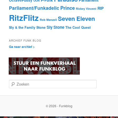
OctavePussy
P-Funk
OOR
Prince
Parliament/Funkadelic
RIP
Rickey Vincent
RitzFlitz
Seven Eleven
Rob Manzoli
Sly Stone
Sly & the Family Stone
The Cool Quest
ARCHIEF FUNK BLOG
Ga naar archief >
Z
o
e
k
e
© 2026 - Funkblog
n