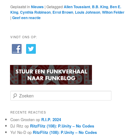
Geplaatst in
Nieuws
|
Getagged
Allen Toussiant
,
B.B. King
,
Ben E.
King
,
Cynthia Robinson
,
Errol Brown
,
Louis Johnson
,
Wilton Felder
|
Geef een reactie
VINDT ONS OP:
Z
o
e
k
RECENTE REACTIES
e
Coen Grooten
op
R.I.P. 2024
n
DJ Ritz
op
RitzFlitz (108): P.Unity – No Codes
Yo! No-D
op
RitzFlitz (108): P.Unity – No Codes