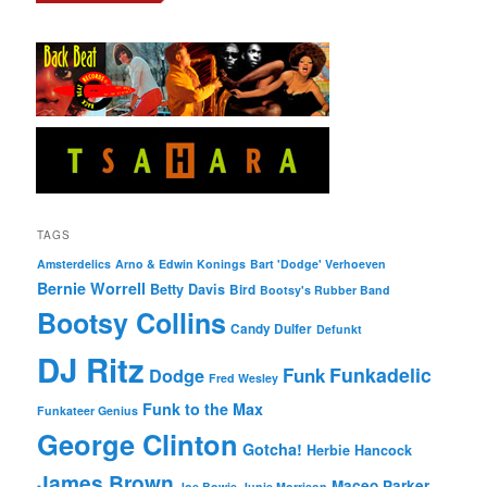
TAGS
Amsterdelics
Arno & Edwin Konings
Bart 'Dodge' Verhoeven
Bernie Worrell
Betty Davis
Bird
Bootsy's Rubber Band
Bootsy Collins
Candy Dulfer
Defunkt
DJ Ritz
Funkadelic
Funk
Dodge
Fred Wesley
Funk to the Max
Funkateer Genius
George Clinton
Gotcha!
Herbie Hancock
James Brown
Maceo Parker
Joe Bowie
Junie Morrison