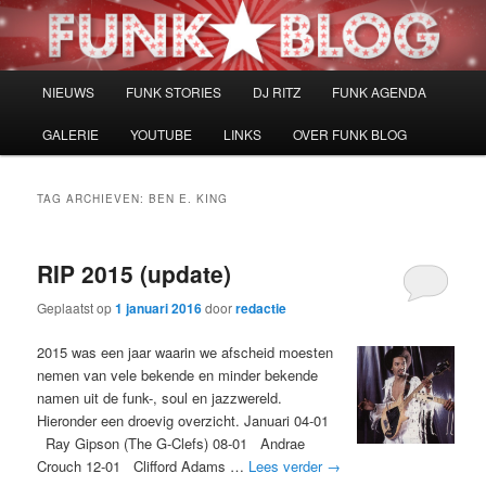
Spring
Spring
naar
naar
de
de
primaire
secundaire
Hoofdmenu
NIEUWS
FUNK STORIES
DJ RITZ
FUNK AGENDA
inhoud
inhoud
GALERIE
YOUTUBE
LINKS
OVER FUNK BLOG
TAG ARCHIEVEN:
BEN E. KING
RIP 2015 (update)
Geplaatst op
1 januari 2016
door
redactie
2015 was een jaar waarin we afscheid moesten
nemen van vele bekende en minder bekende
namen uit de funk-, soul en jazzwereld.
Hieronder een droevig overzicht. Januari 04-01
Ray Gipson (The G-Clefs) 08-01 Andrae
Crouch 12-01 Clifford Adams …
Lees verder
→