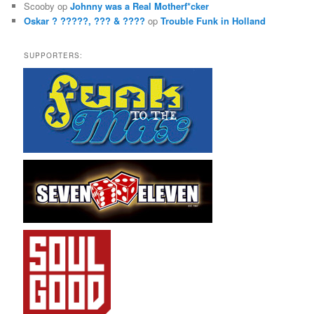
Scooby
op
Johnny was a Real Motherf*cker
Oskar ? ?????, ??? & ????
op
Trouble Funk in Holland
SUPPORTERS: