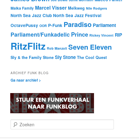
Marcel Visser
Melkweg
Malka Family
Nile Rodgers
North Sea Jazz Club
North Sea Jazz Festival
Paradiso
Parliament
OctavePussy
P-Funk
OOR
Prince
Parliament/Funkadelic
RIP
Rickey Vincent
RitzFlitz
Seven Eleven
Rob Manzoli
Sly Stone
Sly & the Family Stone
The Cool Quest
ARCHIEF FUNK BLOG
Ga naar archief >
Z
o
e