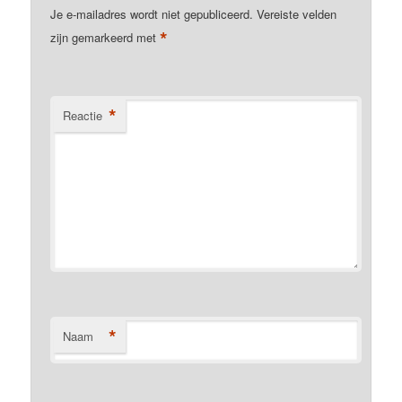
Je e-mailadres wordt niet gepubliceerd.
Vereiste velden
*
zijn gemarkeerd met
*
Reactie
*
Naam