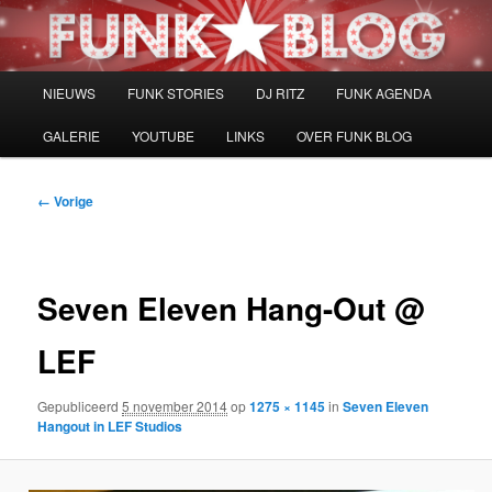
Spring
naar
de
primaire
Hoofdmenu
NIEUWS
FUNK STORIES
DJ RITZ
FUNK AGENDA
inhoud
GALERIE
YOUTUBE
LINKS
OVER FUNK BLOG
Afbeeldingsnavigatie
← Vorige
Seven Eleven Hang-Out @
LEF
Gepubliceerd
5 november 2014
op
1275 × 1145
in
Seven Eleven
Hangout in LEF Studios