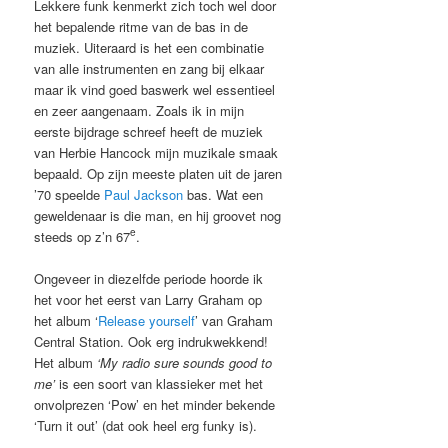
Lekkere funk kenmerkt zich toch wel door
het bepalende ritme van de bas in de
muziek. Uiteraard is het een combinatie
van alle instrumenten en zang bij elkaar
maar ik vind goed baswerk wel essentieel
en zeer aangenaam. Zoals ik in mijn
eerste bijdrage schreef heeft de muziek
van Herbie Hancock mijn muzikale smaak
bepaald. Op zijn meeste platen uit de jaren
’70 speelde
Paul Jackson
bas. Wat een
geweldenaar is die man, en hij groovet nog
e
steeds op z’n 67
.
Ongeveer in diezelfde periode hoorde ik
het voor het eerst van Larry Graham op
het album ‘
Release yourself
’ van Graham
Central Station. Ook erg indrukwekkend!
Het album
‘My radio sure sounds good to
me’
is een soort van klassieker met het
onvolprezen ‘Pow’ en het minder bekende
‘Turn it out’ (dat ook heel erg funky is).