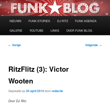
Spring
naar
de
primaire
Hoofdmenu
NIEUWS
FUNK STORIES
DJ RITZ
FUNK AGENDA
inhoud
GALERIE
YOUTUBE
LINKS
OVER FUNK BLOG
Bericht
←
Vorige
Volgende
→
navigatie
RitzFlitz (3): Victor
Wooten
Geplaatst op
20 april 2014
door
redactie
Door DJ Ritz