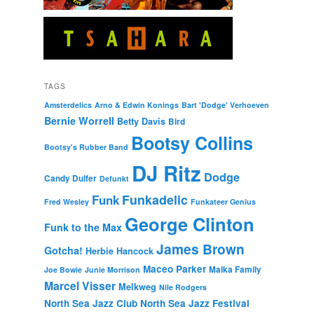
TAGS
Amsterdelics
Arno & Edwin Konings
Bart 'Dodge' Verhoeven
Bernie Worrell
Betty Davis
Bird
Bootsy Collins
Bootsy's Rubber Band
DJ Ritz
Dodge
Candy Dulfer
Defunkt
Funkadelic
Funk
Fred Wesley
Funkateer Genius
George Clinton
Funk to the Max
James Brown
Gotcha!
Herbie Hancock
Maceo Parker
Malka Family
Joe Bowie
Junie Morrison
Marcel Visser
Melkweg
Nile Rodgers
North Sea Jazz Club
North Sea Jazz Festival