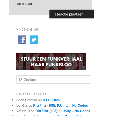
reactie plaats.
VINDT ONS OP:
Z
o
e
k
RECENTE REACTIES
e
Coen Grooten
op
R.I.P. 2024
n
DJ Ritz
op
RitzFlitz (108): P.Unity – No Codes
Yo! No-D
op
RitzFlitz (108): P.Unity – No Codes