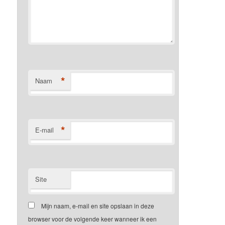
*
Naam
*
E-mail
Site
Mijn naam, e-mail en site opslaan in deze
browser voor de volgende keer wanneer ik een