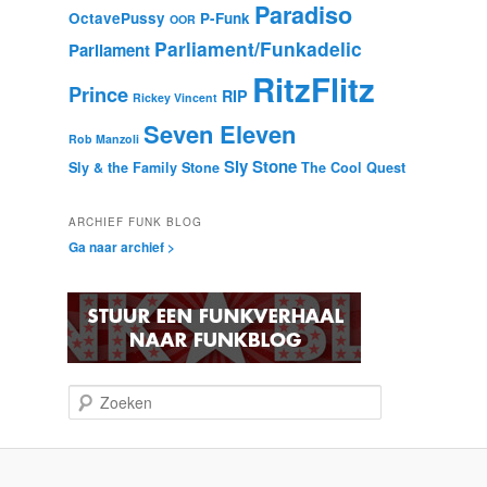
Paradiso
OctavePussy
P-Funk
OOR
Parliament/Funkadelic
Parliament
RitzFlitz
Prince
RIP
Rickey Vincent
Seven Eleven
Rob Manzoli
Sly Stone
Sly & the Family Stone
The Cool Quest
ARCHIEF FUNK BLOG
Ga naar archief >
Z
o
e
k
e