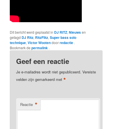
Dit bericht werd geplaatst in
DJ RITZ
,
Nieuws
en
getagd
DJ Ritz
,
RitzFlitz
,
Super bass solo
technique
,
Victor Wooten
door
redactie
.
Bookmark de
permalink
.
Geef een reactie
Je e-mailadres wordt niet gepubliceerd.
Vereiste
*
velden zijn gemarkeerd met
*
Reactie