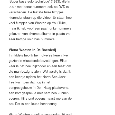
‘Super bass solo technique’ (1993), die in
2007 met bonusnummers ook op DVD is
verschenen. De laatste twee filmpjes
hieronder staan op die video. Er staan heel
veel filmpjes van Wooten op You Tube,
maar ik heb voor een paar funky nummers
gekozen van diverse albums in plaats van
zeer heftige solo bas nummers.
Victor Wooten in De Boerderij
Inmiddels heb ik hem diverse keren live
gezien in wisselende bezettingen. Elke
keer is het heel bijzonder en een feest om
die man bezig te zien. Wat aardig is dat ik
een keertje tijdens het North Sea Jazz
Festival, toen dat nog in het
congresgebouw in Den Haag plaatsvond,
een kort gesprekje met hem heb kunnen
voeren. Hij stond opeens naast me aan de
bar. Dat is een leuke herinnering.
Victor Wooten speelt op woensdag 30 april