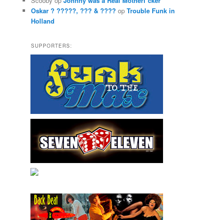
Scooby
op
Johnny was a Real Motherf*cker
Oskar ? ?????, ??? & ????
op
Trouble Funk in
Holland
SUPPORTERS: