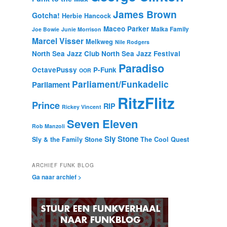
James Brown
Gotcha!
Herbie Hancock
Maceo Parker
Malka Family
Joe Bowie
Junie Morrison
Marcel Visser
Melkweg
Nile Rodgers
North Sea Jazz Club
North Sea Jazz Festival
Paradiso
OctavePussy
P-Funk
OOR
Parliament/Funkadelic
Parliament
RitzFlitz
Prince
RIP
Rickey Vincent
Seven Eleven
Rob Manzoli
Sly Stone
Sly & the Family Stone
The Cool Quest
ARCHIEF FUNK BLOG
Ga naar archief >