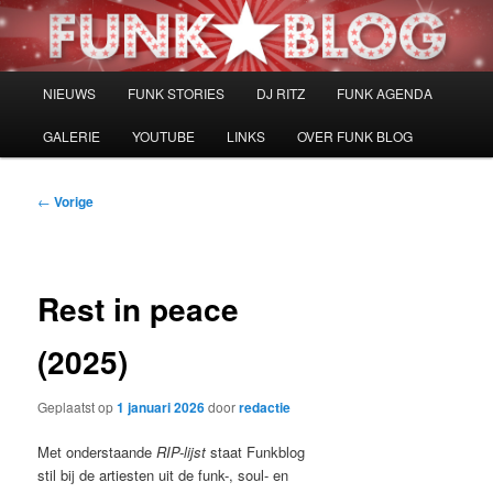
Spring
naar
de
primaire
Hoofdmenu
NIEUWS
FUNK STORIES
DJ RITZ
FUNK AGENDA
inhoud
GALERIE
YOUTUBE
LINKS
OVER FUNK BLOG
Bericht
←
Vorige
navigatie
Rest in peace
(2025)
Geplaatst op
1 januari 2026
door
redactie
Met onderstaande
RIP-lijst
staat Funkblog
stil bij de artiesten uit de funk-, soul- en