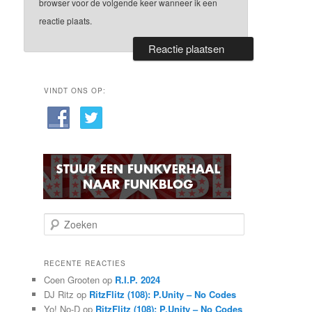
browser voor de volgende keer wanneer ik een
reactie plaats.
VINDT ONS OP:
Z
o
e
k
RECENTE REACTIES
e
Coen Grooten
op
R.I.P. 2024
n
DJ Ritz
op
RitzFlitz (108): P.Unity – No Codes
Yo! No-D
op
RitzFlitz (108): P.Unity – No Codes