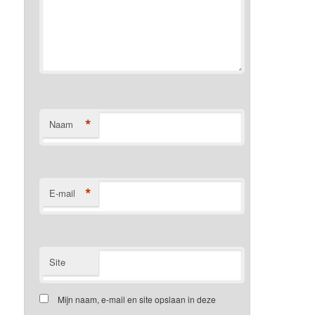
*
Naam
*
E-mail
Site
Mijn naam, e-mail en site opslaan in deze