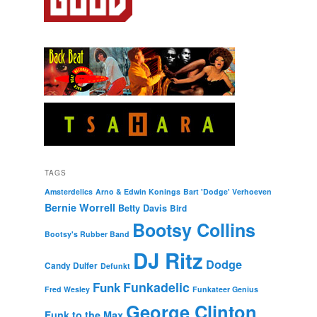
TAGS
Amsterdelics
Arno & Edwin Konings
Bart 'Dodge' Verhoeven
Bernie Worrell
Betty Davis
Bird
Bootsy Collins
Bootsy's Rubber Band
DJ Ritz
Dodge
Candy Dulfer
Defunkt
Funkadelic
Funk
Fred Wesley
Funkateer Genius
George Clinton
Funk to the Max