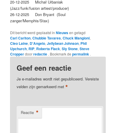
20-12-2025 Michał Urbaniak
(Jazz/funk/fusion artiest/producer)
26-12-2025 Don Bryant (Soul
zanger/Memphis/Stax)
Dit bericht werd geplaatst in
Nieuws
en getagd
Carl Carlton
,
Chubbie Tavares
,
Chuck Mangioni
,
Cleo Laine
,
D'Angelo
,
Jellybean Johnson
,
Phil
Upchurch
,
RIP
,
Roberta Flack
,
Sly Stone
,
Steve
Cropper
door
redactie
. Bookmark de
permalink
.
Geef een reactie
Je e-mailadres wordt niet gepubliceerd.
Vereiste
*
velden zijn gemarkeerd met
*
Reactie