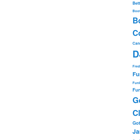
Bet
Boo
B
Co
Can
D
Fred
Fu
Funk
Fun
G
C
Got
Ja