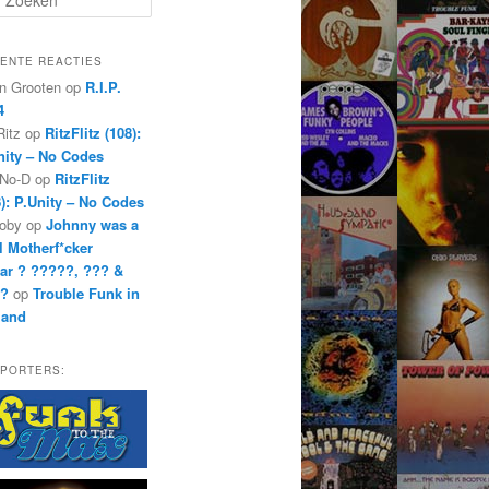
ENTE REACTIES
n Grooten
op
R.I.P.
4
Ritz
op
RitzFlitz (108):
nity – No Codes
 No-D
op
RitzFlitz
8): P.Unity – No Codes
oby
op
Johnny was a
l Motherf*cker
ar ? ?????, ??? &
??
op
Trouble Funk in
land
PORTERS: