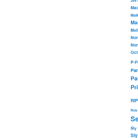
Joe
Mac
Mal
Mar
Mel
Nor
Nor
Oc
P-F
Par
Pa
Pr
RI
Rob 
Se
Sly
Sly