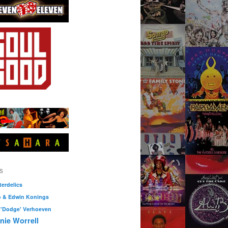
S
erdelics
o & Edwin Konings
 'Dodge' Verhoeven
nie Worrell