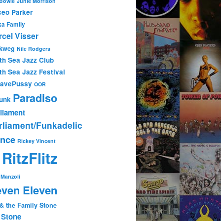
 Bowie
Junie Morrison
eo Parker
ka Family
cel Visser
kweg
Nile Rodgers
th Sea Jazz Club
th Sea Jazz Festival
tavePussy
OOR
Paradiso
unk
liament
rliament/Funkadelic
ince
Rickey Vincent
RitzFlitz
P
Manzoli
ven Eleven
 & the Family Stone
 Stone