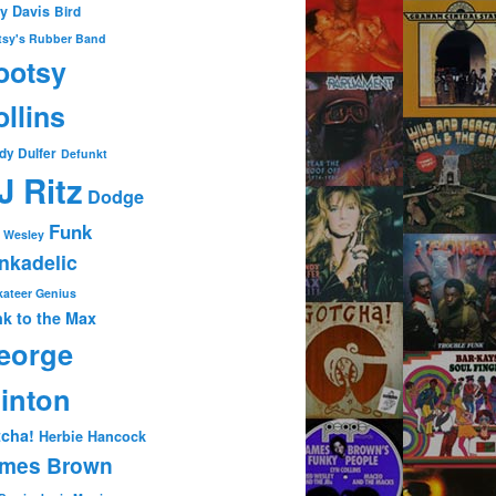
ty Davis
Bird
tsy's Rubber Band
ootsy
llins
dy Dulfer
Defunkt
J Ritz
Dodge
Funk
 Wesley
nkadelic
ateer Genius
k to the Max
eorge
linton
cha!
Herbie Hancock
mes Brown