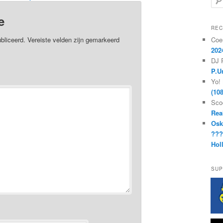
o
e
e
k
REC
e
Coe
bliceerd.
Vereiste velden zijn gemarkeerd
n
202
DJ 
P.U
Yo!
(10
Sco
Rea
Osk
??
Hol
SUP