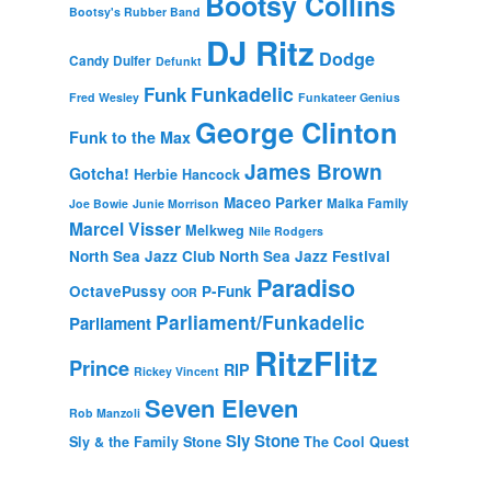
Bootsy Collins
Bootsy's Rubber Band
DJ Ritz
Dodge
Candy Dulfer
Defunkt
Funkadelic
Funk
Fred Wesley
Funkateer Genius
George Clinton
Funk to the Max
James Brown
Gotcha!
Herbie Hancock
Maceo Parker
Malka Family
Joe Bowie
Junie Morrison
Marcel Visser
Melkweg
Nile Rodgers
North Sea Jazz Club
North Sea Jazz Festival
Paradiso
OctavePussy
P-Funk
OOR
Parliament/Funkadelic
Parliament
RitzFlitz
Prince
RIP
Rickey Vincent
Seven Eleven
Rob Manzoli
Sly Stone
Sly & the Family Stone
The Cool Quest