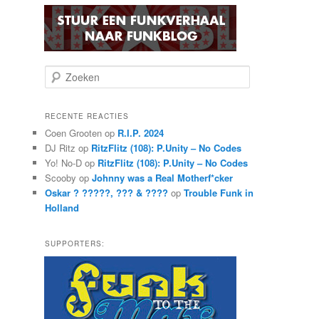
Z
o
e
k
RECENTE REACTIES
e
Coen Grooten
op
R.I.P. 2024
n
DJ Ritz
op
RitzFlitz (108): P.Unity – No Codes
Yo! No-D
op
RitzFlitz (108): P.Unity – No Codes
Scooby
op
Johnny was a Real Motherf*cker
Oskar ? ?????, ??? & ????
op
Trouble Funk in
Holland
SUPPORTERS: