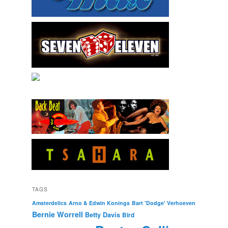
TAGS
Amsterdelics
Arno & Edwin Konings
Bart 'Dodge' Verhoeven
Bernie Worrell
Betty Davis
Bird