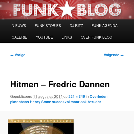
Spring
naar
de
primaire
Hoofdmenu
NIEUWS
FUNK STORIES
DJ RITZ
FUNK AGENDA
inhoud
GALERIE
YOUTUBE
LINKS
OVER FUNK BLOG
Afbeeldingsnavigatie
← Vorige
Volgende →
Hitmen – Fredric Dannen
Gepubliceerd
11 augustus 2014
op
221 × 346
in
Overleden
platenbaas Henry Stone succesvol maar ook berucht