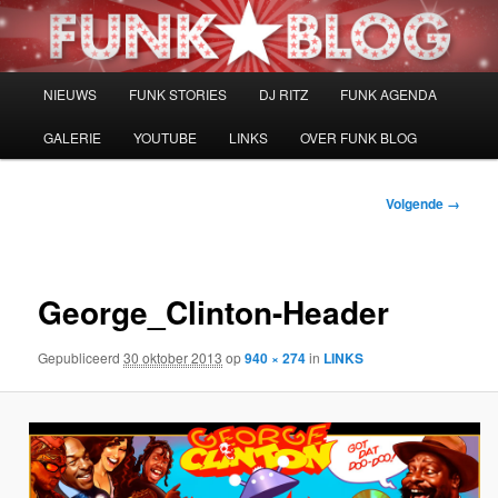
Spring
naar
de
primaire
Hoofdmenu
NIEUWS
FUNK STORIES
DJ RITZ
FUNK AGENDA
inhoud
GALERIE
YOUTUBE
LINKS
OVER FUNK BLOG
Afbeeldingsnavigatie
Volgende →
George_Clinton-Header
Gepubliceerd
30 oktober 2013
op
940 × 274
in
LINKS