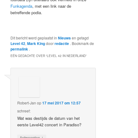
Funkagenda
, met een link naar de
betreffende podia.
Dit bericht werd geplaatst in
Nieuws
en getagd
Level 42
,
Mark King
door
redactie
. Bookmark de
permalink
.
EÉN GEDACHTE OVER “
LEVEL 42 IN NEDERLAND
”
Robert-Jan
op
17 mei 2017 om 12:57
schreef:
Wat was destijds de datum van het
eerste Level42 concert in Paradiso?
↓
Antwoorden