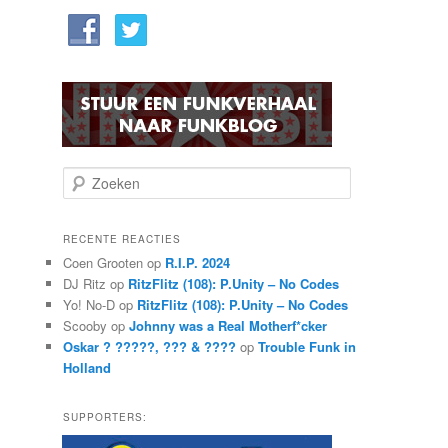
Z
o
e
k
RECENTE REACTIES
e
Coen Grooten
op
R.I.P. 2024
n
DJ Ritz
op
RitzFlitz (108): P.Unity – No Codes
Yo! No-D
op
RitzFlitz (108): P.Unity – No Codes
Scooby
op
Johnny was a Real Motherf*cker
Oskar ? ?????, ??? & ????
op
Trouble Funk in
Holland
SUPPORTERS: