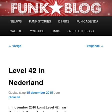
Spring
naar
de
primaire
Hoofdmenu
NIEUWS
FUNK STORIES
DJ RITZ
FUNK AGENDA
inhoud
GALERIE
YOUTUBE
LINKS
OVER FUNK BLOG
Bericht
←
Vorige
Volgende
→
navigatie
Level 42 in
Nederland
Geplaatst op
15 december 2015
door
redactie
In november 2016 komt Level 42 naar