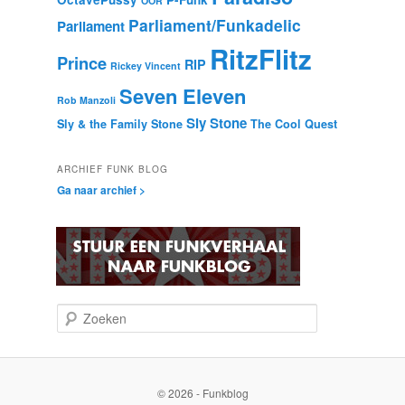
OOR
Parliament/Funkadelic
Parliament
RitzFlitz
Prince
RIP
Rickey Vincent
Seven Eleven
Rob Manzoli
Sly Stone
Sly & the Family Stone
The Cool Quest
ARCHIEF FUNK BLOG
Ga naar archief >
Z
o
e
k
e
© 2026 - Funkblog
n