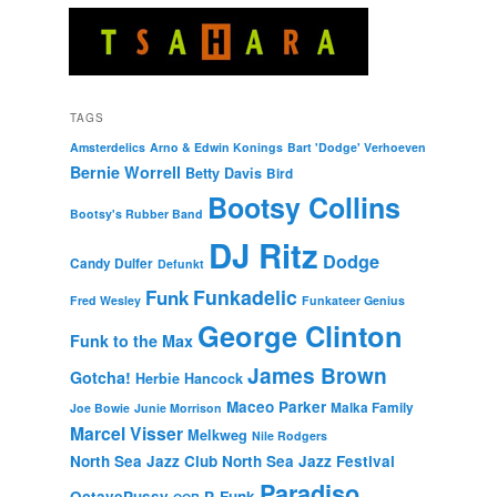
TAGS
Amsterdelics
Arno & Edwin Konings
Bart 'Dodge' Verhoeven
Bernie Worrell
Betty Davis
Bird
Bootsy Collins
Bootsy's Rubber Band
DJ Ritz
Dodge
Candy Dulfer
Defunkt
Funkadelic
Funk
Fred Wesley
Funkateer Genius
George Clinton
Funk to the Max
James Brown
Gotcha!
Herbie Hancock
Maceo Parker
Malka Family
Joe Bowie
Junie Morrison
Marcel Visser
Melkweg
Nile Rodgers
North Sea Jazz Club
North Sea Jazz Festival
Paradiso
OctavePussy
P-Funk