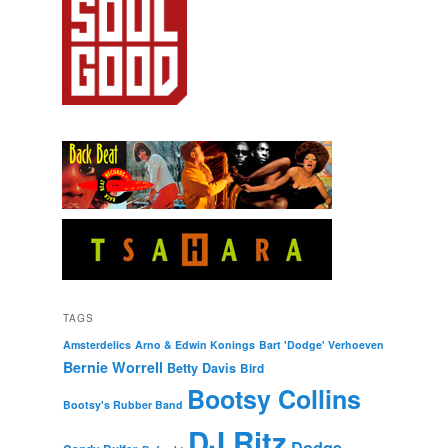
TAGS
Amsterdelics
Arno & Edwin Konings
Bart 'Dodge' Verhoeven
Bernie Worrell
Betty Davis
Bird
Bootsy Collins
Bootsy's Rubber Band
DJ Ritz
Dodge