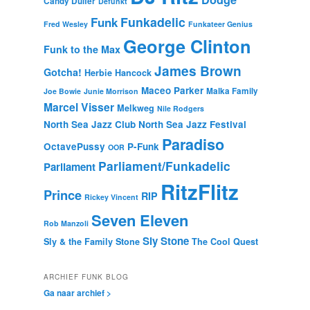
Candy Dulfer
Defunkt
Funkadelic
Funk
Fred Wesley
Funkateer Genius
George Clinton
Funk to the Max
James Brown
Gotcha!
Herbie Hancock
Maceo Parker
Malka Family
Joe Bowie
Junie Morrison
Marcel Visser
Melkweg
Nile Rodgers
North Sea Jazz Club
North Sea Jazz Festival
Paradiso
OctavePussy
P-Funk
OOR
Parliament/Funkadelic
Parliament
RitzFlitz
Prince
RIP
Rickey Vincent
Seven Eleven
Rob Manzoli
Sly Stone
Sly & the Family Stone
The Cool Quest
ARCHIEF FUNK BLOG
Ga naar archief >