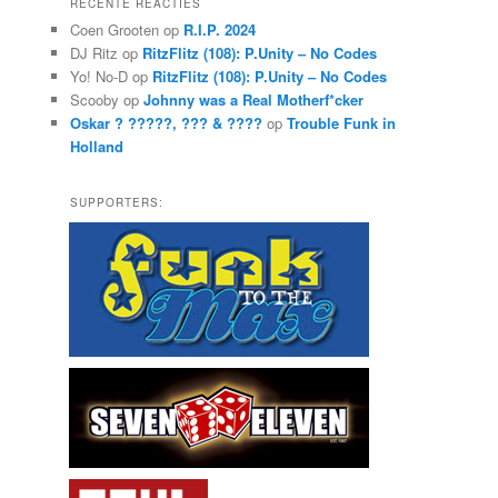
RECENTE REACTIES
e
Coen Grooten
op
R.I.P. 2024
n
DJ Ritz
op
RitzFlitz (108): P.Unity – No Codes
Yo! No-D
op
RitzFlitz (108): P.Unity – No Codes
Scooby
op
Johnny was a Real Motherf*cker
Oskar ? ?????, ??? & ????
op
Trouble Funk in
Holland
SUPPORTERS: