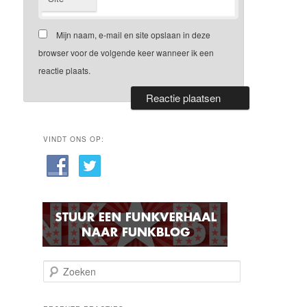
Mijn naam, e-mail en site opslaan in deze
browser voor de volgende keer wanneer ik een
reactie plaats.
VINDT ONS OP:
Z
o
e
k