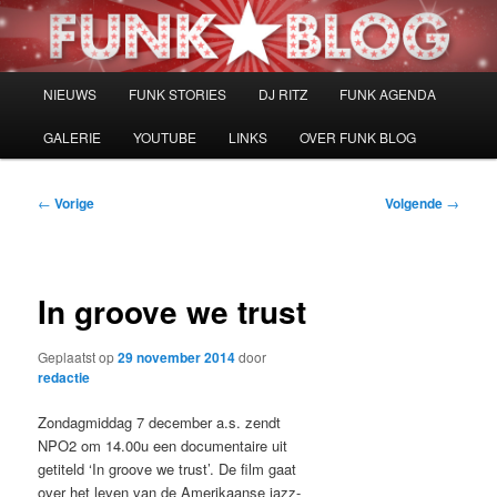
Spring
naar
de
primaire
Hoofdmenu
NIEUWS
FUNK STORIES
DJ RITZ
FUNK AGENDA
inhoud
GALERIE
YOUTUBE
LINKS
OVER FUNK BLOG
Bericht
←
Vorige
Volgende
→
navigatie
In groove we trust
Geplaatst op
29 november 2014
door
redactie
Zondagmiddag 7 december a.s. zendt
NPO2 om 14.00u een documentaire uit
getiteld ‘In groove we trust’. De film gaat
over het leven van de Amerikaanse jazz-