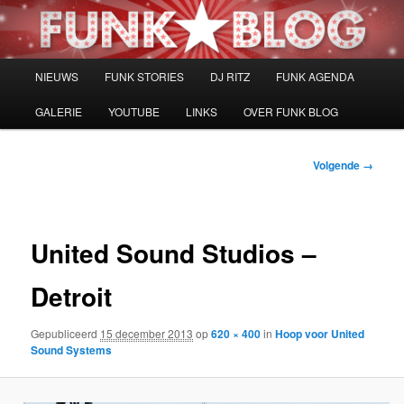
Spring
naar
de
primaire
Hoofdmenu
NIEUWS
FUNK STORIES
DJ RITZ
FUNK AGENDA
inhoud
GALERIE
YOUTUBE
LINKS
OVER FUNK BLOG
Afbeeldingsnavigatie
Volgende →
United Sound Studios –
Detroit
Gepubliceerd
15 december 2013
op
620 × 400
in
Hoop voor United
Sound Systems