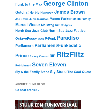
George Clinton
Funk to the Max
James Brown
Gotcha!
Herbie Hancock
Maceo Parker
Malka Family
Joe Bowie
Junie Morrison
Marcel Visser
Melkweg
Nile Rodgers
North Sea Jazz Club
North Sea Jazz Festival
Paradiso
OctavePussy
P-Funk
OOR
Parliament/Funkadelic
Parliament
RitzFlitz
Prince
RIP
Rickey Vincent
Seven Eleven
Rob Manzoli
Sly Stone
Sly & the Family Stone
The Cool Quest
ARCHIEF FUNK BLOG
Ga naar archief >