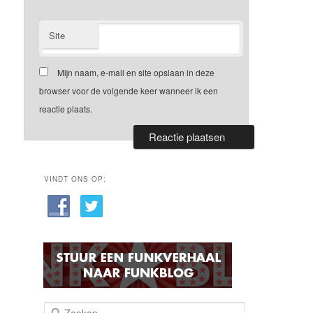
Site
Mijn naam, e-mail en site opslaan in deze
browser voor de volgende keer wanneer ik een
reactie plaats.
VINDT ONS OP:
Z