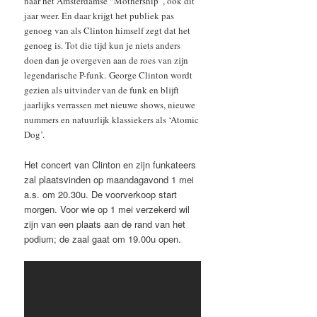
naar het Amsterdamse “Mothership”, ook dit
jaar weer. En daar krijgt het publiek pas
genoeg van als Clinton himself zegt dat het
genoeg is. Tot die tijd kun je niets anders
doen dan je overgeven aan de roes van zijn
legendarische P-funk. George Clinton wordt
gezien als uitvinder van de funk en blijft
jaarlijks verrassen met nieuwe shows, nieuwe
nummers en natuurlijk klassiekers als ‘Atomic
Dog’.
Het concert van Clinton en zijn funkateers
zal plaatsvinden op maandagavond 1 mei
a.s. om 20.30u. De voorverkoop start
morgen. Voor wie op 1 mei verzekerd wil
zijn van een plaats aan de rand van het
podium; de zaal gaat om 19.00u open.