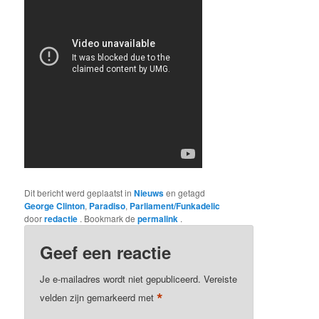
Dit bericht werd geplaatst in
Nieuws
en getagd
George Clinton
,
Paradiso
,
Parliament/Funkadelic
door
redactie
. Bookmark de
permalink
.
Geef een reactie
Je e-mailadres wordt niet gepubliceerd.
Vereiste
*
velden zijn gemarkeerd met