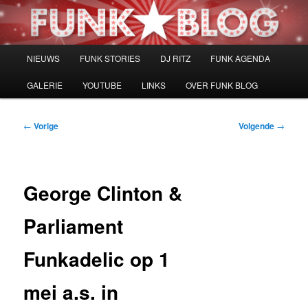
Spring
naar
de
primaire
Hoofdmenu
NIEUWS
FUNK STORIES
DJ RITZ
FUNK AGENDA
inhoud
GALERIE
YOUTUBE
LINKS
OVER FUNK BLOG
Bericht
←
Vorige
Volgende
→
navigatie
George Clinton &
Parliament
Funkadelic op 1
mei a.s. in