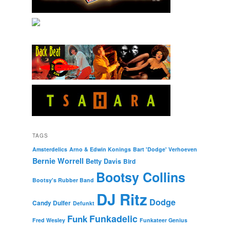
TAGS
Amsterdelics
Arno & Edwin Konings
Bart 'Dodge' Verhoeven
Bernie Worrell
Betty Davis
Bird
Bootsy Collins
Bootsy's Rubber Band
DJ Ritz
Dodge
Candy Dulfer
Defunkt
Funkadelic
Funk
Fred Wesley
Funkateer Genius