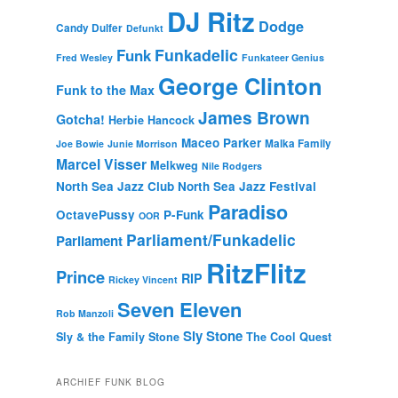
DJ Ritz
Dodge
Candy Dulfer
Defunkt
Funkadelic
Funk
Fred Wesley
Funkateer Genius
George Clinton
Funk to the Max
James Brown
Gotcha!
Herbie Hancock
Maceo Parker
Malka Family
Joe Bowie
Junie Morrison
Marcel Visser
Melkweg
Nile Rodgers
North Sea Jazz Club
North Sea Jazz Festival
Paradiso
OctavePussy
P-Funk
OOR
Parliament/Funkadelic
Parliament
RitzFlitz
Prince
RIP
Rickey Vincent
Seven Eleven
Rob Manzoli
Sly Stone
Sly & the Family Stone
The Cool Quest
ARCHIEF FUNK BLOG