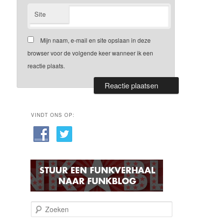
Site
Mijn naam, e-mail en site opslaan in deze
browser voor de volgende keer wanneer ik een
reactie plaats.
VINDT ONS OP:
Z
o