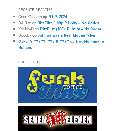
e
k
RECENTE REACTIES
e
Coen Grooten
op
R.I.P. 2024
n
DJ Ritz
op
RitzFlitz (108): P.Unity – No Codes
Yo! No-D
op
RitzFlitz (108): P.Unity – No Codes
Scooby
op
Johnny was a Real Motherf*cker
Oskar ? ?????, ??? & ????
op
Trouble Funk in
Holland
SUPPORTERS: