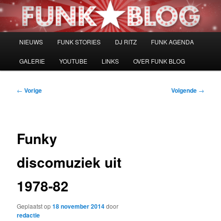
Spring
naar
de
primaire
Hoofdmenu
NIEUWS
FUNK STORIES
DJ RITZ
FUNK AGENDA
inhoud
GALERIE
YOUTUBE
LINKS
OVER FUNK BLOG
Bericht
←
Vorige
Volgende
→
navigatie
Funky
discomuziek uit
1978-82
Geplaatst op
18 november 2014
door
redactie