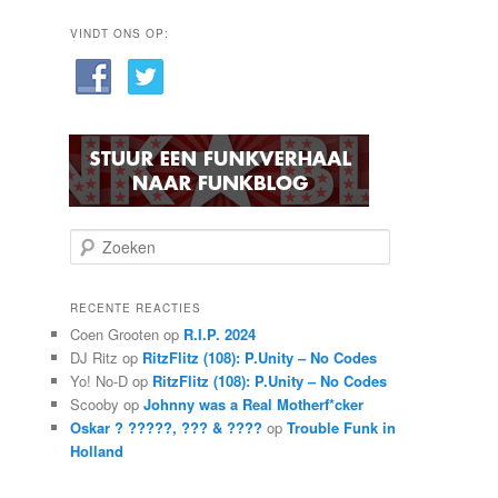
VINDT ONS OP:
Z
o
e
k
RECENTE REACTIES
e
Coen Grooten
op
R.I.P. 2024
n
DJ Ritz
op
RitzFlitz (108): P.Unity – No Codes
Yo! No-D
op
RitzFlitz (108): P.Unity – No Codes
Scooby
op
Johnny was a Real Motherf*cker
Oskar ? ?????, ??? & ????
op
Trouble Funk in
Holland