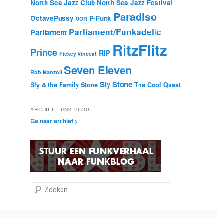
North Sea Jazz Club
North Sea Jazz Festival
Paradiso
OctavePussy
P-Funk
OOR
Parliament/Funkadelic
Parliament
RitzFlitz
Prince
RIP
Rickey Vincent
Seven Eleven
Rob Manzoli
Sly Stone
Sly & the Family Stone
The Cool Quest
ARCHIEF FUNK BLOG
Ga naar archief >
Z
o
e
k