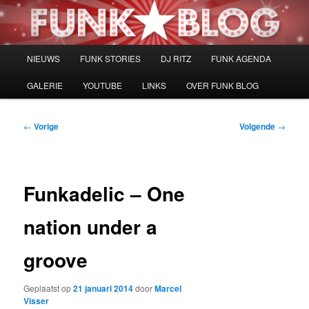
Spring
naar
de
primaire
Hoofdmenu
NIEUWS
FUNK STORIES
DJ RITZ
FUNK AGENDA
inhoud
GALERIE
YOUTUBE
LINKS
OVER FUNK BLOG
Bericht
←
Vorige
Volgende
→
navigatie
Funkadelic – One
nation under a
groove
Geplaatst op
21 januari 2014
door
Marcel
Visser