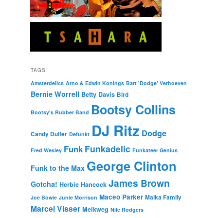
TAGS
Amsterdelics
Arno & Edwin Konings
Bart 'Dodge' Verhoeven
Bernie Worrell
Betty Davis
Bird
Bootsy Collins
Bootsy's Rubber Band
DJ Ritz
Dodge
Candy Dulfer
Defunkt
Funkadelic
Funk
Fred Wesley
Funkateer Genius
George Clinton
Funk to the Max
James Brown
Gotcha!
Herbie Hancock
Maceo Parker
Malka Family
Joe Bowie
Junie Morrison
Marcel Visser
Melkweg
Nile Rodgers