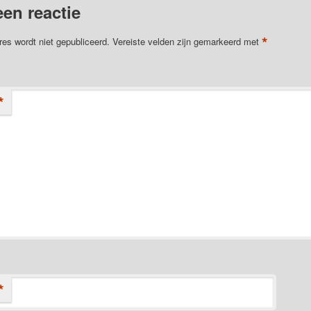
een reactie
*
res wordt niet gepubliceerd.
Vereiste velden zijn gemarkeerd met
*
*