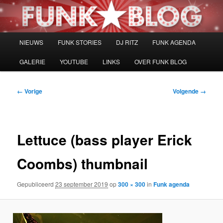
Spring
naar
de
primaire
Hoofdmenu
NIEUWS
FUNK STORIES
DJ RITZ
FUNK AGENDA
inhoud
GALERIE
YOUTUBE
LINKS
OVER FUNK BLOG
Afbeeldingsnavigatie
← Vorige
Volgende →
Lettuce (bass player Erick
Coombs) thumbnail
Gepubliceerd
23 september 2019
op
300 × 300
in
Funk agenda