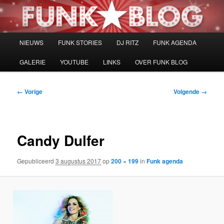
Spring
naar
de
primaire
Hoofdmenu
NIEUWS
FUNK STORIES
DJ RITZ
FUNK AGENDA
inhoud
GALERIE
YOUTUBE
LINKS
OVER FUNK BLOG
Afbeeldingsnavigatie
← Vorige
Volgende →
Candy Dulfer
Gepubliceerd
3 augustus 2017
op
200 × 199
in
Funk agenda