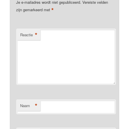
Je e-mailadres wordt niet gepubliceerd.
Vereiste velden
*
zijn gemarkeerd met
*
Reactie
*
Naam