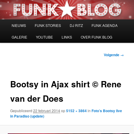
Spring
naar
de
primaire
Hoofdmenu
NIEUWS
FUNK STORIES
DJ RITZ
FUNK AGENDA
inhoud
GALERIE
YOUTUBE
LINKS
OVER FUNK BLOG
Afbeeldingsnavigatie
Volgende →
Bootsy in Ajax shirt © Rene
van der Does
Gepubliceerd
22 februari 2014
op
5152 × 3864
in
Foto’s Bootsy live
in Paradiso (update)