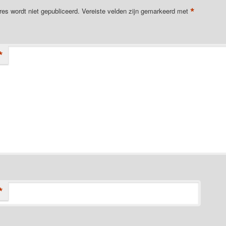
*
res wordt niet gepubliceerd.
Vereiste velden zijn gemarkeerd met
*
*