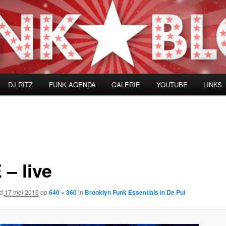
DJ RITZ
FUNK AGENDA
GALERIE
YOUTUBE
LINKS
 – live
rd
17 mei 2016
op
640 × 360
in
Brooklyn Funk Essentials in De Pul