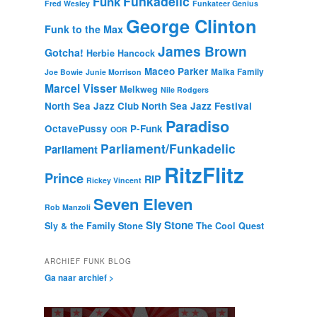
Funkadelic
Funk
Fred Wesley
Funkateer Genius
George Clinton
Funk to the Max
James Brown
Gotcha!
Herbie Hancock
Maceo Parker
Malka Family
Joe Bowie
Junie Morrison
Marcel Visser
Melkweg
Nile Rodgers
North Sea Jazz Club
North Sea Jazz Festival
Paradiso
OctavePussy
P-Funk
OOR
Parliament/Funkadelic
Parliament
RitzFlitz
Prince
RIP
Rickey Vincent
Seven Eleven
Rob Manzoli
Sly Stone
Sly & the Family Stone
The Cool Quest
ARCHIEF FUNK BLOG
Ga naar archief >