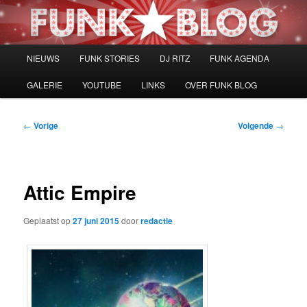
Spring
naar
de
primaire
Hoofdmenu
NIEUWS
FUNK STORIES
DJ RITZ
FUNK AGENDA
inhoud
GALERIE
YOUTUBE
LINKS
OVER FUNK BLOG
Bericht
←
Vorige
Volgende
→
navigatie
Attic Empire
Geplaatst op
27 juni 2015
door
redactie