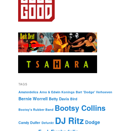
TAGS
Amsterdelics
Arno & Edwin Konings
Bart 'Dodge' Verhoeven
Bernie Worrell
Betty Davis
Bird
Bootsy Collins
Bootsy's Rubber Band
DJ Ritz
Dodge
Candy Dulfer
Defunkt