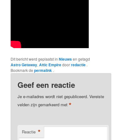
Dit bericht werd geplaatst in
Nieuws
en getagd
Astro Getaway
,
Attic Empire
door
redactie
.
Bookmark de
permalink
.
Geef een reactie
Je e-mailadres wordt niet gepubliceerd.
Vereiste
*
velden zijn gemarkeerd met
*
Reactie