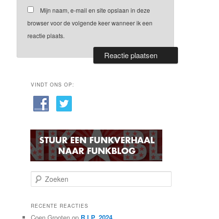
Mijn naam, e-mail en site opslaan in deze
browser voor de volgende keer wanneer ik een
reactie plaats.
VINDT ONS OP:
Z
o
e
k
RECENTE REACTIES
e
Coen Grooten
op
R.I.P. 2024