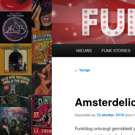
Spring
naar
de
primaire
inhoud
Hoofdmenu
NIEUWS
FUNK STORIES
Bericht
←
Vorige
navigatie
Amsterdeli
Geplaatst op
10 oktober 2016
door
Funkblog ontvangt gemiddeld zo