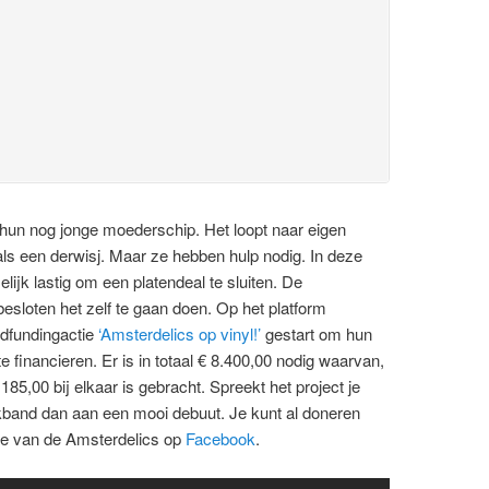
 hun nog jonge moederschip. Het loopt naar eigen
als een derwisj. Maar ze hebben hulp nodig. In deze
lijk lastig om een platendeal te sluiten. De
sloten het zelf te gaan doen. Op het platform
wdfundingactie
‘Amsterdelics op vinyl!’
gestart om hun
 financieren. Er is in totaal € 8.400,00 nodig waarvan,
85,00 bij elkaar is gebracht. Spreekt het project je
kband dan aan een mooi debuut. Je kunt al doneren
gte van de Amsterdelics op
Facebook
.