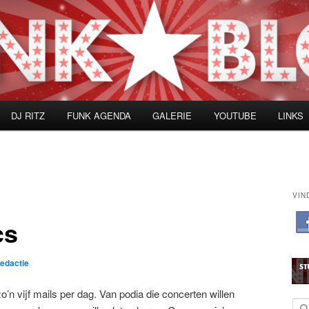
DJ RITZ
FUNK AGENDA
GALERIE
YOUTUBE
LINKS
VIN
cs
redactie
’n vijf mails per dag. Van podia die concerten willen
Z