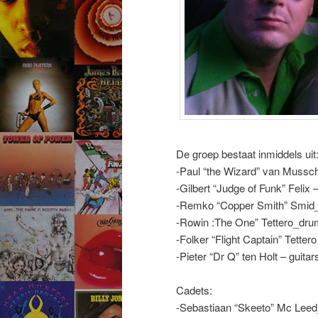
De groep bestaat inmiddels uit
-Paul “the Wizard” van Mussch
-Gilbert “Judge of Funk” Felix 
-Remko “Copper Smith” Smid
-Rowin :The One” Tettero_dru
-Folker “Flight Captain” Tettero
-Pieter “Dr Q” ten Holt – guitar
Cadets:
-Sebastiaan “Skeeto” Mc Lee