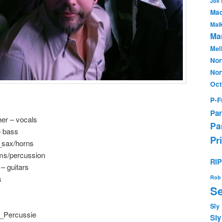
Joe
Mac
Mal
Mar
Mel
Nor
Nor
Oc
P-F
:
Par
er – vocals
Pa
– bass
Pr
_sax/horns
ms/percussion
RI
 – guitars
s
Rob 
Se
Sly
d_Percussie
Sly