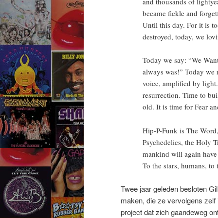
and thousands of lightye
became fickle and forget
Until this day. For it is
destroyed, today, we lo
Today we say: “We Want T
always was!” Today we re
voice, amplified by light
resurrection. Time to bui
old. It is time for Fear 
Hip-P-Funk is The Word
Psychedelics, the Holy Tr
mankind will again have
To the stars, humans, to 
Twee jaar geleden besloten Gil
maken, die ze vervolgens zelf 
project dat zich gaandeweg ontw