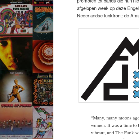
promoten tot bands die hun nie
afgelopen week op deze Engel
Nederlandse funkfront: de Ams
“Many, many moons ago, 
women. It was a time to
vibrant, and The Funk w