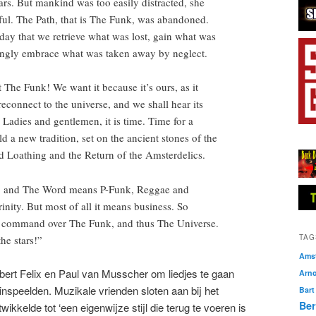
ars. But mankind was too easily distracted, she
ful. The Path, that is The Funk, was abandoned.
 today that we retrieve what was lost, gain what was
vingly embrace what was taken away by neglect.
he Funk! We want it because it’s ours, as it
connect to the universe, and we shall hear its
. Ladies and gentlemen, it is time. Time for a
ld a new tradition, set on the ancient stones of the
and Loathing and the Return of the Amsterdelics.
, and The Word means P-Funk, Reggae and
inity. But most of all it means business. So
 command over The Funk, and thus The Universe.
TAG
the stars!”
Amst
bert Felix en Paul van Musscher om liedjes te gaan
Arn
inspeelden. Muzikale vrienden sloten aan bij het
Bart
Ber
ikkelde tot ‘een eigenwijze stijl die terug te voeren is