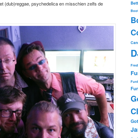
 met (dub)reggae, psychedelica en misschien zelfs de
Bet
Boo
B
Co
Can
D
Fred
Fu
Funk
Fun
G
C
Got
Ja