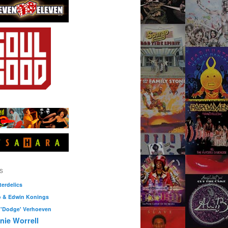
S
erdelics
o & Edwin Konings
 'Dodge' Verhoeven
nie Worrell