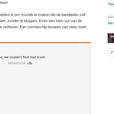
etsen
The
delics is om muziek te maken die de bandleden zelf
ARC
ien, zonder te skippen. Even een klein uur van de
Ga n
te verliezen. Een ruimteschip bouwen van niets meer
Z
o
e
k
e
n