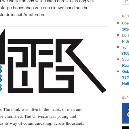
uwe werk aan ons willen laten horen. Ons oog viel
o
stalige boodschap van een nieuwe band aan het
e
terdelics uit Amsterdam.
k
REC
e
Coe
n
202
DJ 
P.U
Yo!
(10
Sco
Rea
Osk
??
Hol
SUP
The Funk was alive in the hearts of men and
 be cherished. The Universe was young and
as its way of communicating, across thousands