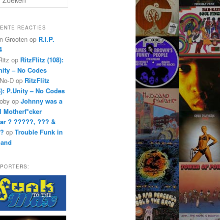
ENTE REACTIES
n Grooten
op
R.I.P.
4
Ritz
op
RitzFlitz (108):
nity – No Codes
 No-D
op
RitzFlitz
8): P.Unity – No Codes
oby
op
Johnny was a
l Motherf*cker
ar ? ?????, ??? &
??
op
Trouble Funk in
land
PORTERS: