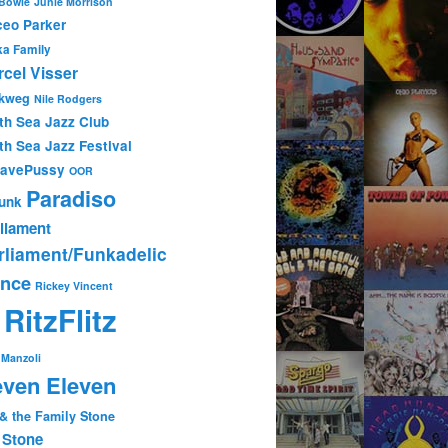
 Bowie
Junie Morrison
eo Parker
ka Family
cel Visser
kweg
Nile Rodgers
th Sea Jazz Club
th Sea Jazz Festival
tavePussy
OOR
Paradiso
unk
liament
rliament/Funkadelic
ince
Rickey Vincent
RitzFlitz
P
Manzoli
ven Eleven
 & the Family Stone
 Stone