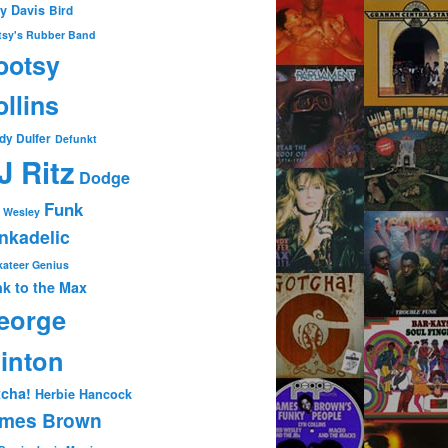
ty Davis
Bird
tsy's Rubber Band
ootsy
llins
dy Dulfer
Defunkt
J Ritz
Dodge
Funk
 Wesley
nkadelic
ateer Genius
k to the Max
eorge
linton
cha!
Herbie Hancock
mes Brown